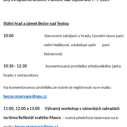
Dny evropského dědictví v Bečově nad Teplou dne 7. 9. 2024
Státní hrad a zámek Bečov nad Teplou
10:00
Slavnostní zahájení u hradu (úvodní slovo paní
radní Halákové, následuje zpěv paní
Tašnerové)
10:30 - 12:30
Komentovaná prohlídka středověkého jádra
hradu s restaurátory
Na komentovanou prohlídku je nutné se registrovat na e-mailu:
becov.rezervace@npu.cz
11:00, 12:00 a 13:00 Výtvarný workshop v zámeckých zahradách
na téma Relikviář svatého Maura
– nutná předchozí rezervace na e-