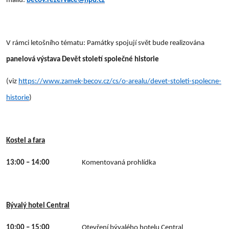
mailu:
becov.rezervace@npu.cz
V rámci letošního tématu: Památky spojují svět bude realizována
panelová výstava Devět století společné historie
(viz
https://www.zamek-becov.cz/cs/o-arealu/devet-stoleti-spolecne-
historie
)
Kostel a fara
13:00 – 14:00
Komentovaná prohlídka
Bývalý hotel Central
10:00 – 15:00
Otevření bývalého hotelu Central