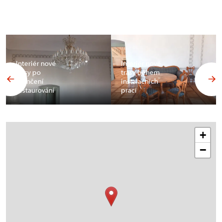
Interiér nové
Interiér nové
trasy po
trasy během
skončení
instalačních
restaurování
prací
+
−