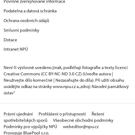
Povinně zveřejňované informace
Podatelna a datová schránka
Ochrana osobních údajů
Smluvní podmínky
Dotace
Intranet NPÚ
Není-li výslovně uvedeno jinak, podléhají fotografie a texty
licenci
Creative Commons
(CC BY-NC-ND 3.0 CZ) (Uveďte autora |
Neužívejte dílo komerčně | Nezasahujte do díla). Při užití obsahu
uvádějte odkaz na stránky www.npu.cz a „zdroj: Národní památkový
ústav“
Právní ujednání
Prohlášení o přístupnosti
Řešení
spotřebitelských sporů
Všeobecné obchodní podmínky
Podmínky pro výpůjčky NPÚ
webeditor@npu.cz
Provozuje BluePool s.r.o.