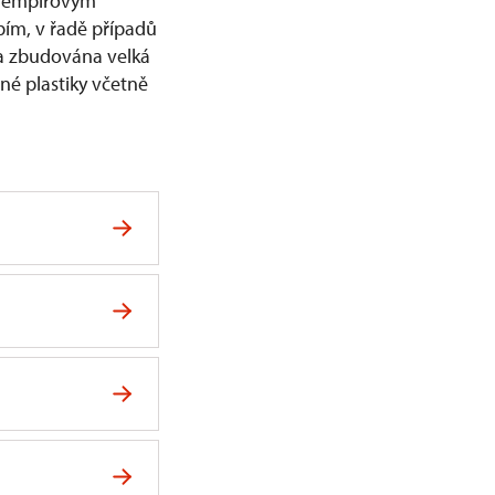
s empírovým
bím, v řadě případů
la zbudována velká
tné plastiky včetně