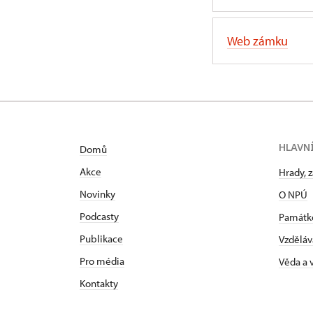
Web zámku
HLAVN
Domů
Akce
Hrady, 
Novinky
O NPÚ
Podcasty
Památk
Publikace
Vzděláv
Pro média
Věda a
Kontakty