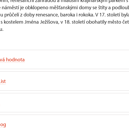
řím, renesanční zahradou a mladším krajinářským parkem 
é náměstí je obklopeno měšťanskými domy se štíty a podlou
 průčelí z doby renesance, baroka i rokoka. V 17. století by
 s kostelem Jména Ježíšova, v 18. století obohatily město če
u.
ová hodnota
ist
L
log