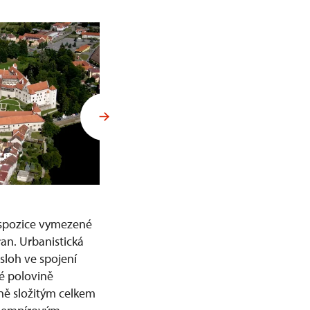
dispozice vymezené
an. Urbanistická
sloh ve spojení
é polovině
sně složitým celkem