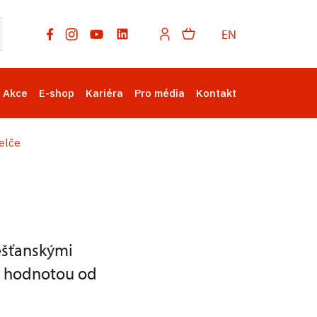
EN
Akce
E-shop
Kariéra
Pro média
Kontakt
Telče
ěšťanskými
u hodnotou od