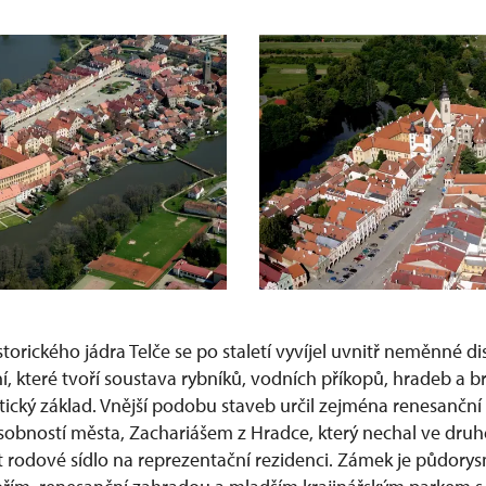
torického jádra Telče se po staletí vyvíjel uvnitř neměnné 
 které tvoří soustava rybníků, vodních příkopů, hradeb a br
tický základ. Vnější podobu staveb určil zejména renesanční 
sobností města, Zachariášem z Hradce, který nechal ve druh
ět rodové sídlo na reprezentační rezidenci. Zámek je půdory