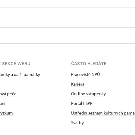
Í SEKCE WEBU
ČASTO HLEDÁTE
zámky a další památky
Pracoviště NPÚ
Kariéra
ová péče
On-line vstupenky
ání
Portál IISPP
 výzkum
Ústřední seznam kulturních pamá
Svatby