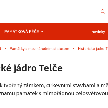
PAMÁTKOVÁ PÉČE
Novinky
d
Památky s mezinárodním statusem
Historické jádro 
cké jádro Telče
ek tvořený zámkem, církevními stavbami a m
eznamu památek s mimořádnou celosvětovo