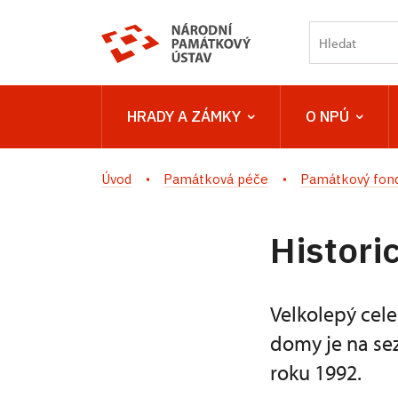
HRADY A ZÁMKY
O NPÚ
Úvod
Památková péče
Památkový fon
Histori
Velkolepý cel
domy je na s
roku 1992.