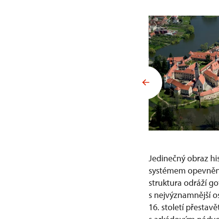
Jedinečný obraz his
systémem opevnění,
struktura odráží go
s nejvýznamnější o
16. století přestav