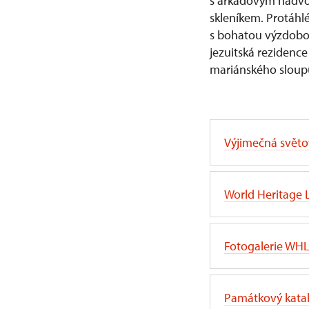
s arkádovým nádvo
skleníkem. Protáhl
s bohatou výzdobou
jezuitská rezidence
mariánského sloup
Výjimečná svět
World Heritage L
Fotogalerie WH
Památkový kata