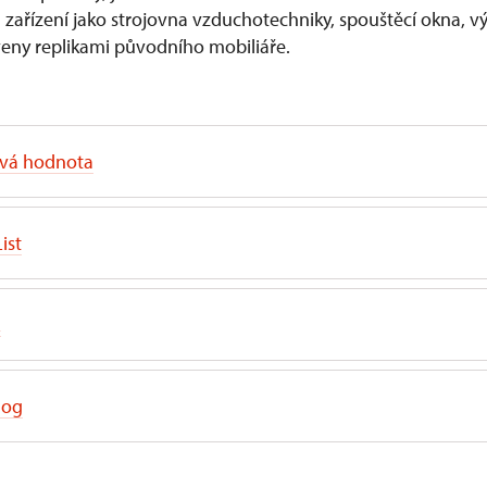
á zařízení jako strojovna vzduchotechniky, spouštěcí okna, vý
aveny replikami původního mobiliáře.
ová hodnota
ist
L
log