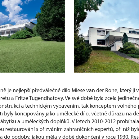
ně je nejlepší předválečné dílo Miese van der Rohe, který ji 
retu a Fritze Tugendhatovy. Ve své době byla zcela jedinečn
nstrukcí a technickým vybavením, tak konceptem volného 
ti byly koncipovány jako umělecké dílo, včetně důrazu na det
nábytku a uměleckých doplňků. V letech 2010-2012 probíhala
 restaurování s přizváním zahraničních expertů, při níž byla 
 do podoby, jakou měla v době dokončení v roce 1930. Res