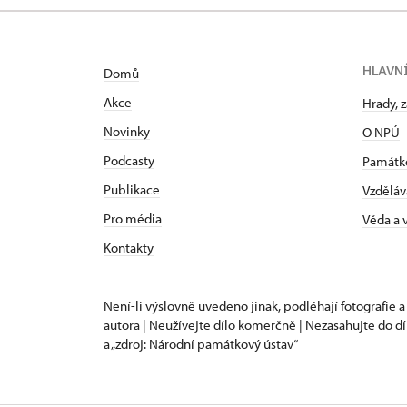
HLAVN
Domů
Akce
Hrady, 
Novinky
O NPÚ
Podcasty
Památk
Publikace
Vzděláv
Pro média
Věda a
Kontakty
Není-li výslovně uvedeno jinak, podléhají fotografie a
autora | Neužívejte dílo komerčně | Nezasahujte do dí
a „zdroj: Národní památkový ústav“