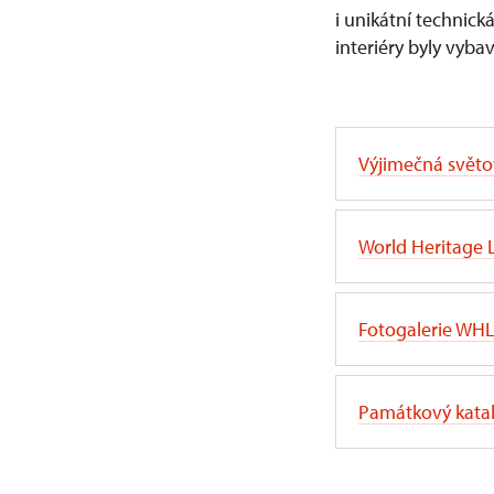
i unikátní technick
interiéry byly vyb
Výjimečná svět
World Heritage L
Fotogalerie WH
Památkový kata