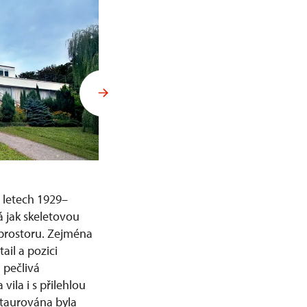
v letech 1929–
á jak skeletovou
prostoru. Zejména
ail a pozici
 pečlivá
vila i s přilehlou
taurována byla