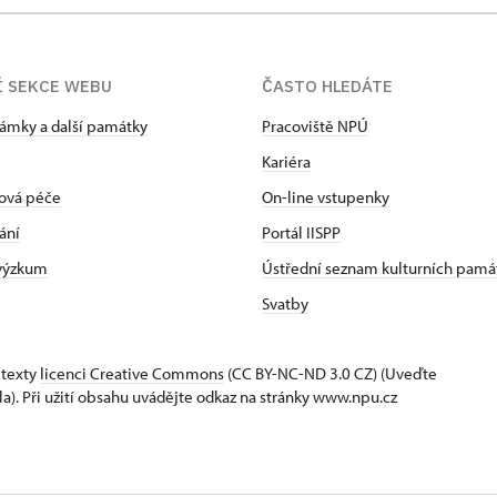
Í SEKCE WEBU
ČASTO HLEDÁTE
zámky a další památky
Pracoviště NPÚ
Kariéra
ová péče
On-line vstupenky
ání
Portál IISPP
 výzkum
Ústřední seznam kulturních pamá
Svatby
 texty
licenci Creative Commons
(CC BY-NC-ND 3.0 CZ) (Uveďte
la). Při užití obsahu uvádějte odkaz na stránky www.npu.cz