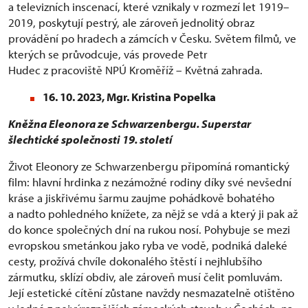
a televizních inscenací, které vznikaly v rozmezí let 1919–
2019, poskytují pestrý, ale zároveň jednolitý obraz
provádění po hradech a zámcích v Česku. Světem filmů, ve
kterých se průvodcuje, vás provede Petr
Hudec z pracoviště NPÚ Kroměříž – Květná zahrada.
16. 10. 2023, Mgr. Kristina Popelka
Kněžna Eleonora ze Schwarzenbergu.
Superstar
šlechtické společnosti 19. století
Život Eleonory ze Schwarzenbergu připomíná romantický
film: hlavní hrdinka z nezámožné rodiny díky své nevšední
kráse a jiskřivému šarmu zaujme pohádkově bohatého
a nadto pohledného knížete, za nějž se vdá a který ji pak až
do konce společných dní na rukou nosí. Pohybuje se mezi
evropskou smetánkou jako ryba ve vodě, podniká daleké
cesty, prožívá chvíle dokonalého štěstí i nejhlubšího
zármutku, sklízí obdiv, ale zároveň musí čelit pomluvám.
Její estetické cítění zůstane navždy nesmazatelně otištěno