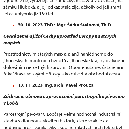
v jedné z nejvýraznějších zámeckých staveb v Čechách, na
zámku Hluboká, a její odkaz stále žije, ačkoliv od její smrti
letos uplynulo již 150 let.
30. 10. 2023, ThDr. Mgr. Šárka Steinová, Th.D.
České země a jižní Čechy uprostřed Evropy na starých
mapách
Prostřednictvím starých map a plánů nahlédneme do
jihočeských hraničních hvozdů a jihočeské krajiny ovlivněné
dolováním nerostných surovin. Opomenuta nezůstane ani
řeka Vltava se svými přítoky jako důležitá obchodní cesta.
13. 11. 2023, Ing. arch. Pavel Prouza
Záchrana, obnova a zprovoznění parostrojního pivovaru
v Lobči
Parostrojní pivovar v Lobči je velmi hodnotná industriální
stavba s dlouhou a složitou historií, které však ještě
nedávno hrozil zánik. Díky skupině mladých architektů byl