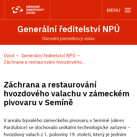
MENU
Generální ředitelství NPÚ
Národní památkový ústav
Úvod
Generální ředitelství NPÚ
Záchrana a restaurování hvozdového...
Záchrana a restaurování
hvozdového valachu v zámeckém
pivovaru v Semíně
V areálu bývalého zámeckého pivovaru v Semíně (okres
Pardubice) se dochovalo unikátní technologické zařízení –
hvozdový valach z 1. poloviny 19. století, který je jedním