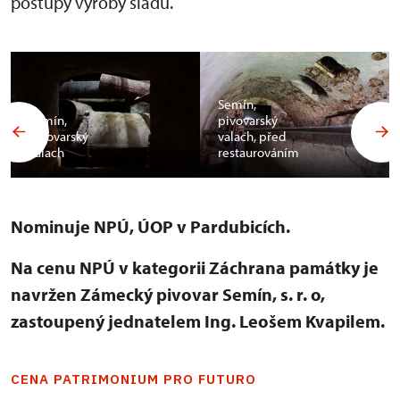
postupy výroby sladu.
Semín,
Semín,
pivovarský
pivovarský
valach, před
valach
restaurováním
Nominuje NPÚ, ÚOP v Pardubicích.
Na cenu NPÚ v kategorii Záchrana památky je
navržen Zámecký pivovar Semín, s. r. o,
zastoupený jednatelem Ing. Leošem Kvapilem.
CENA PATRIMONIUM PRO FUTURO