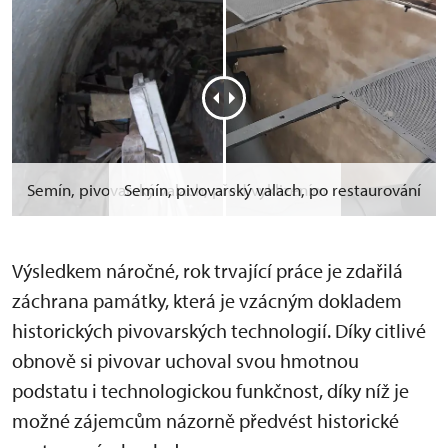
Semín, pivovarský valach, před vyklizením
Semín, pivovarský valach, po restaurování
Výsledkem náročné, rok trvající práce je zdařilá
záchrana památky, která je vzácným dokladem
historických pivovarských technologií. Díky citlivé
obnově si pivovar uchoval svou hmotnou
podstatu i technologickou funkčnost, díky níž je
možné zájemcům názorně předvést historické