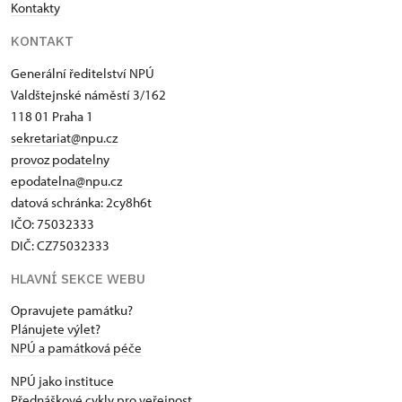
Kontakty
KONTAKT
Generální ředitelství NPÚ
Valdštejnské náměstí 3/162
118 01 Praha 1
sekretariat@npu.cz
provoz podatelny
epodatelna@npu.cz
datová schránka:
2cy8h6t​
IČO: 75032333
DIČ: CZ75032333
HLAVNÍ SEKCE WEBU
Opravujete památku?
Plánujete výlet?
NPÚ a památková péče
NPÚ jako instituce
Přednáškové cykly pro veřejnost