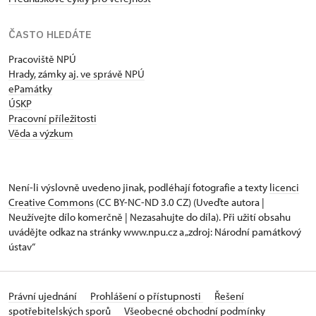
ČASTO HLEDÁTE
Pracoviště NPÚ
Hrady, zámky aj. ve správě NPÚ
ePamátky
ÚSKP
Pracovní příležitosti
Věda a výzkum
Není-li výslovně uvedeno jinak, podléhají fotografie a texty
licenci
Creative Commons
(CC BY-NC-ND 3.0 CZ) (Uveďte autora |
Neužívejte dílo komerčně | Nezasahujte do díla). Při užití obsahu
uvádějte odkaz na stránky www.npu.cz a „zdroj: Národní památkový
ústav“
Právní ujednání
Prohlášení o přístupnosti
Řešení
spotřebitelských sporů
Všeobecné obchodní podmínky