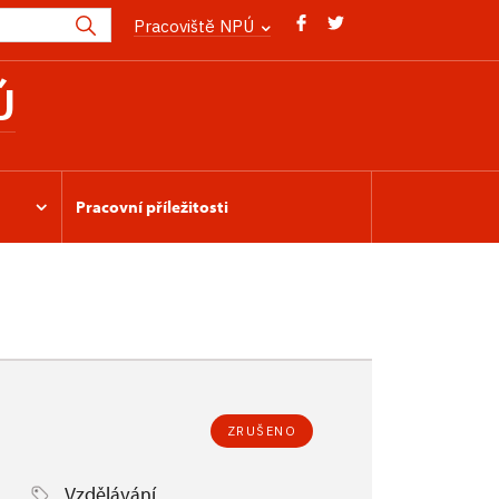
Pracoviště NPÚ
Ú
Pracovní příležitosti
ZRUŠENO
Vzdělávání