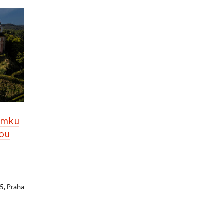
zámku
kou
 5, Praha