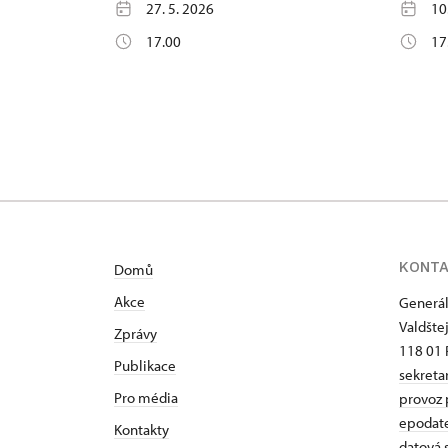
27. 5. 2026
10
17.00
17
KONT
Domů
Akce
Generál
Valdšte
Zprávy
118 01 
Publikace
sekreta
Pro média
provoz 
epodat
Kontakty
datová 