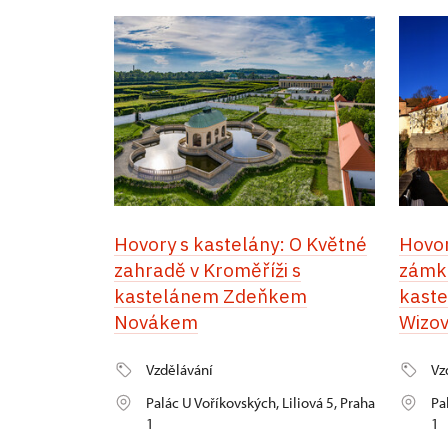
Hovory s kastelány: O Květné
Hovor
zahradě v Kroměříži s
zámku
kastelánem Zdeňkem
kast
Novákem
Wizo
Vzdělávání
Vz
Palác U Voříkovských, Liliová 5, Praha
Pa
1
1