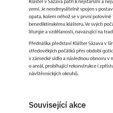
Klášter v Sázava patří k nejstarším a
zemí. Je neodmyslitelně spojen s posta
opata, kolem něhož se v první polovině 1
benediktinskému klášteru. Ve svých poč
liturgie a vzdělanosti, navazující na tra
Přednáška představí Klášter Sázava v š
středověkých počátků přes období goti
v zámecké sídlo a následnou obnovu v 
o areál, probíhající rekonstrukce i zpří
návštěvnických okruhů.
Související akce