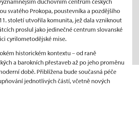
 nejvýznamnějším duchovním centrům českých
vou svatého Prokopa, poustevníka a pozdějšího
1. století utvořila komunita, jež dala vzniknout
átcích proslul jako jedinečné centrum slovanské
dici cyrilometodějské mise.
irokém historickém kontextu – od raně
ckých a barokních přestaveb až po jeho proměnu
moderní době. Přiblížena bude současná péče
stupňování jednotlivých částí, včetně nových