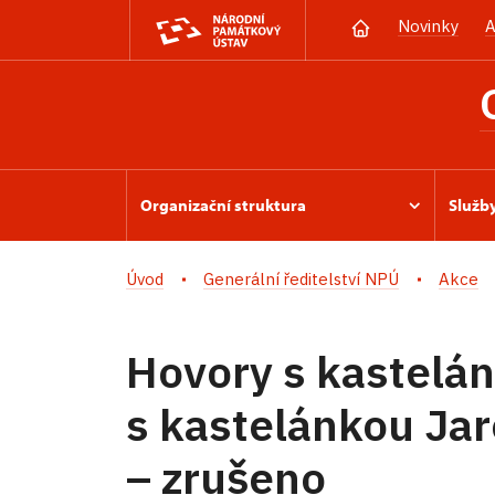
Novinky
A
Organizační struktura
Služb
Úvod
Generální ředitelství NPÚ
Akce
Hovory s kastelán
s kastelánkou Ja
– zrušeno