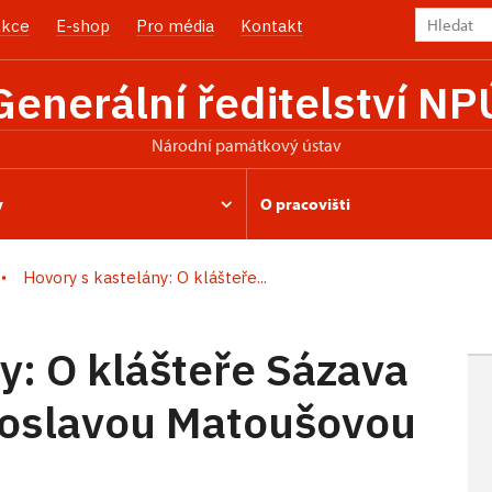
kce
E-shop
Pro média
Kontakt
Generální ředitelství NP
Národní památkový ústav
y
O pracovišti
Hovory s kastelány: O klášteře...
y: O klášteře Sázava
roslavou Matoušovou