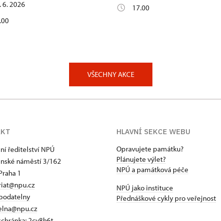
. 6. 2026
17.00
.00
VŠECHNY AKCE
AKT
HLAVNÍ SEKCE WEBU
Opravujete památku?
ní ředitelství NPÚ
Plánujete výlet?
jnské náměstí 3/162
NPÚ a památková péče
Praha 1
riat@npu.cz
NPÚ jako instituce
podatelny
Přednáškové cykly pro veřejnost
elna@npu.cz
schránka:
2cy8h6t​