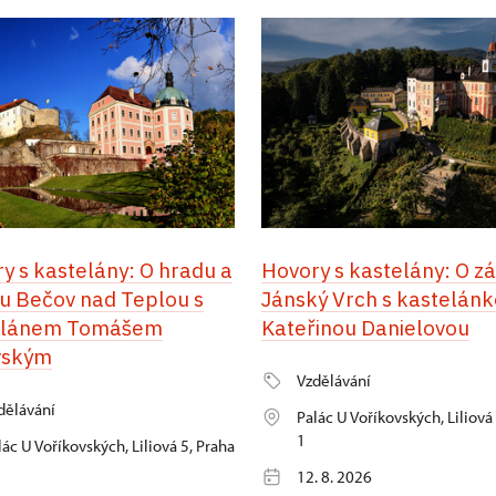
y s kastelány: O hradu a
Hovory s kastelány: O 
 Bečov nad Teplou s
Jánský Vrch s kastelán
elánem Tomášem
Kateřinou Danielovou
vským
Vzdělávání
dělávání
Palác U Voříkovských, Liliová
1
lác U Voříkovských, Liliová 5, Praha
12. 8. 2026