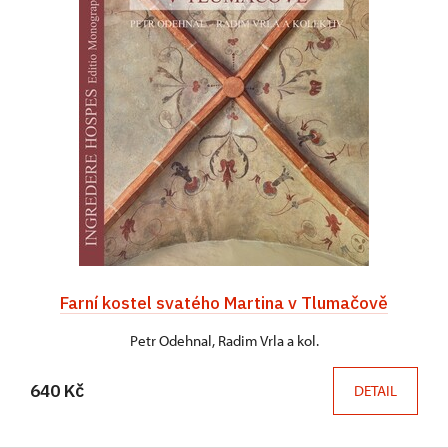
Farní kostel svatého Martina v Tlumačově
Petr Odehnal, Radim Vrla a kol.
640 Kč
DETAIL