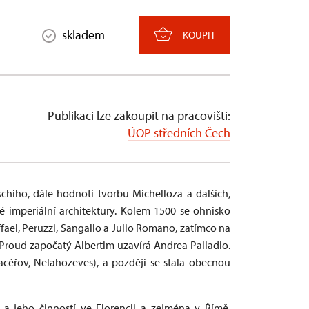
skladem
KOUPIT
Publikaci lze zakoupit na pracovišti:
ÚOP středních Čech
schiho, dále hodnotí tvorbu Michelloza a dalších,
ké imperiální architektury. Kolem 1500 se ohnisko
fael, Peruzzi, Sangallo a Julio Romano, zatímco na
í. Proud započatý Albertim uzavírá Andrea Palladio.
céřov, Nelahozeves), a později se stala obecnou
a jeho činností ve Florencii a zejména v Římě.