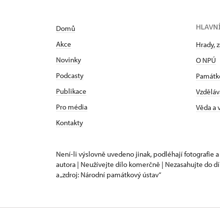
HLAVN
Domů
Akce
Hrady, 
Novinky
O NPÚ
Podcasty
Památk
Publikace
Vzděláv
Pro média
Věda a
Kontakty
Není-li výslovně uvedeno jinak, podléhají fotografie a
autora | Neužívejte dílo komerčně | Nezasahujte do dí
a „zdroj: Národní památkový ústav“