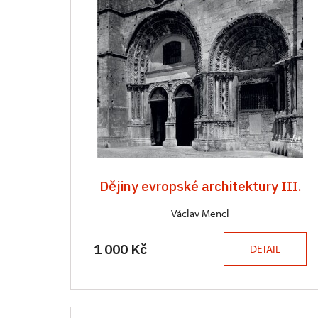
Dějiny evropské architektury III.
Václav Mencl
1 000 Kč
DETAIL