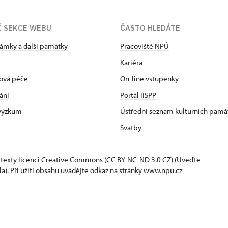
Í SEKCE WEBU
ČASTO HLEDÁTE
zámky a další památky
Pracoviště NPÚ
Kariéra
ová péče
On-line vstupenky
ání
Portál IISPP
 výzkum
Ústřední seznam kulturních pamá
Svatby
 texty
licenci Creative Commons
(CC BY-NC-ND 3.0 CZ) (Uveďte
la). Při užití obsahu uvádějte odkaz na stránky www.npu.cz