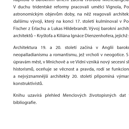
V duchu tridentské reformy pracovali umělci Vignola, P
astronomickým objevům doby, na něž reagovali architekti 
dalšímu vývoji, který na konci 17. století kulminoval v Po
Fischer z Erlachu a Lukas Hildebrandt. Vývoj barokní archi
architektů – Kryštofa a Kiliána Ignáce Dienzenhofera, jejich
Architektura 19. a 20. století začíná v Anglii baro
neopalladianismu a romantismu, jež vrcholí v neogotice. S
úpravám měst, v Mnichově a ve Vídni vzniká nový secesní sl
historismů, oceňuje se věcnost a pravda, rodí se funkcio
a nejvýznamnější architekty 20. století připomíná výma
konstruktivistů.
Knihu uzavírá přehled Menclových životopisných dat 
bibliografie.