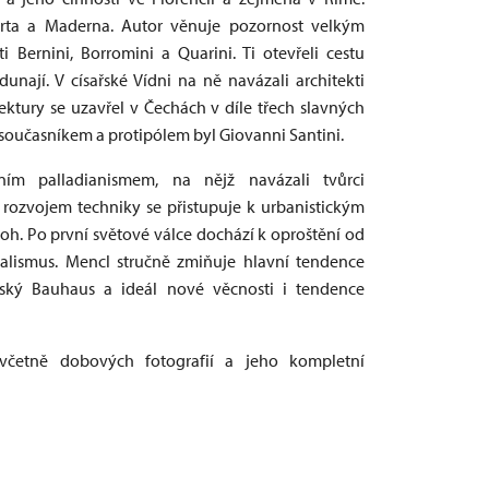
orta a Maderna. Autor věnuje pozornost velkým
Bernini, Borromini a Quarini. Ti otevřeli cestu
dunají. V císařské Vídni na ně navázali architekti
tektury se uzavřel v Čechách v díle třech slavných
ž současníkem a protipólem byl Giovanni Santini.
kním palladianismem, na nějž navázali tvůrci
 rozvojem techniky se přistupuje k urbanistickým
oh. Po první světové válce dochází k oproštění od
nalismus. Mencl stručně zmiňuje hlavní tendence
rský Bauhaus a ideál nové věcnosti i tendence
včetně dobových fotografií a jeho kompletní