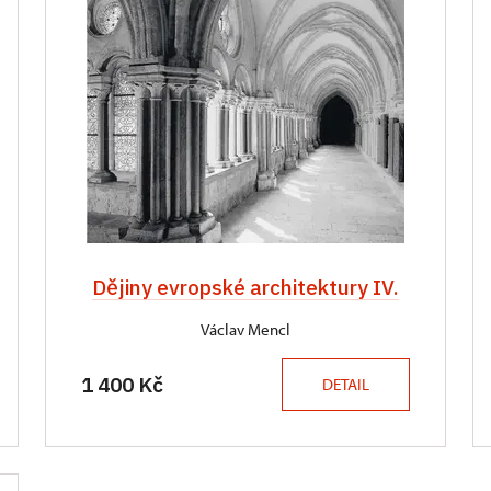
Dějiny evropské architektury IV.
Václav Mencl
1 400 Kč
DETAIL