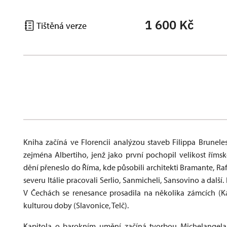
1 600 Kč
Tištěná verze
Kniha začíná ve Florencii analýzou staveb Filippa Brunele
zejména Albertiho, jenž jako první pochopil velikost říms
dění přeneslo do Říma, kde působili architekti Bramante, Raf
severu Itálie pracovali Serlio, Sanmicheli, Sansovino a dalš
V Čechách se renesance prosadila na několika zámcích (Ka
kulturou doby (Slavonice, Telč).
Kapitola o barokním umění začíná tvorbou Michelangela 