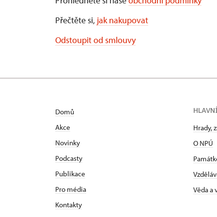
Prohlédněte si naše
obchodní podmínky
Přečtěte si,
jak nakupovat
Odstoupit od smlouvy
HLAVN
Domů
Akce
Hrady, 
Novinky
O NPÚ
Podcasty
Památk
Publikace
Vzděláv
Pro média
Věda a
Kontakty