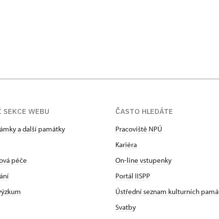
Í SEKCE WEBU
ČASTO HLEDÁTE
zámky a další památky
Pracoviště NPÚ
Kariéra
ová péče
On-line vstupenky
ání
Portál IISPP
 výzkum
Ústřední seznam kulturních pamá
Svatby