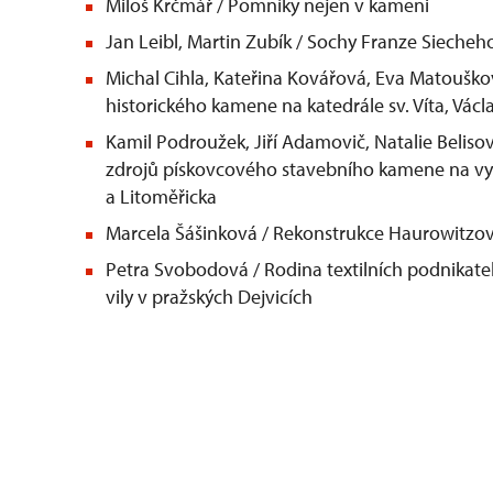
Miloš Krčmář / Pomníky nejen v kameni
Jan Leibl, Martin Zubík / Sochy Franze Siecheh
Michal Cihla, Kateřina Kovářová, Eva Matoušk
historického kamene na katedrále sv. Víta, Václ
Kamil Podroužek, Jiří Adamovič, Natalie Belisová
zdrojů pískovcového stavebního kamene na vy
a Litoměřicka
Marcela Šášinková / Rekonstrukce Haurowitzovy
Petra Svobodová / Rodina textilních podnikatelů
vily v pražských Dejvicích