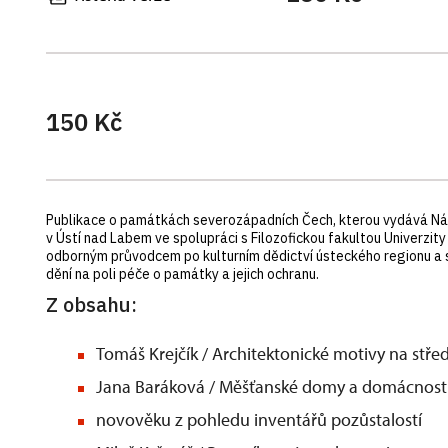
150 Kč
Publikace o památkách severozápadních Čech, kterou vydává Ná
v Ústí nad Labem ve spolupráci s Filozofickou fakultou Univerzit
odborným průvodcem po kulturním dědictví ústeckého regionu a s
dění na poli péče o památky a jejich ochranu.
Z obsahu:
Tomáš Krejčík / Architektonické motivy na stř
Jana Baráková / Měšťanské domy a domácnosti
novověku z pohledu inventářů pozůstalostí