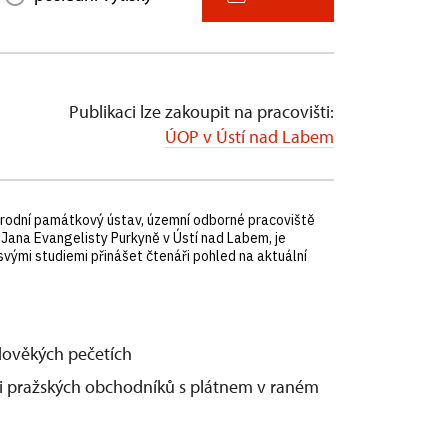
Publikaci lze zakoupit na pracovišti:
ÚOP v Ústí nad Labem
rodní památkový ústav, územní odborné pracoviště
y Jana Evangelisty Purkyně v Ústí nad Labem, je
vými studiemi přinášet čtenáři pohled na aktuální
edověkých pečetích
 pražských obchodníků s plátnem v raném