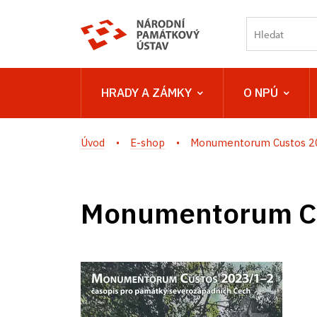
HRADY A ZÁMKY
O NPÚ
Úvod
E-shop
Monumentorum Custos 2
Monumentorum C