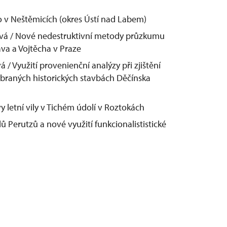
o v Neštěmicích (okres Ústí nad Labem)
ová / Nové nedestruktivní metody průzkumu
ava a Vojtěcha v Praze
 / Využití provenienční analýzy při zjištění
braných historických stavbách Děčínska
 letní vily v Tichém údolí v Roztokách
 Perutzů a nové využití funkcionalististické