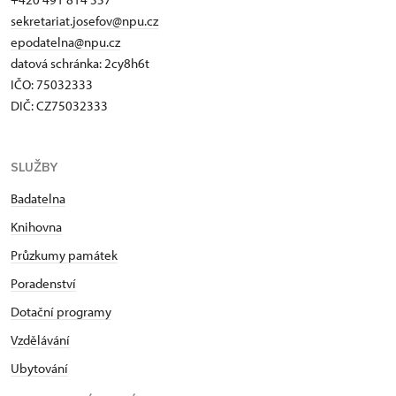
sekretariat.josefov@npu.cz
epodatelna@npu.cz
datová schránka: 2cy8h6t​
IČO: 75032333
DIČ: CZ75032333
SLUŽBY
Badatelna
Knihovna
Průzkumy památek
Poradenství
Dotační programy
Vzdělávání
Ubytování