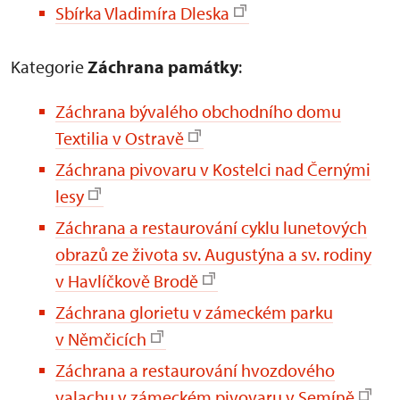
Sbírka Vladimíra Dleska
Kategorie
Záchrana památky
:
Záchrana bývalého obchodního domu
Textilia v Ostravě
Záchrana pivovaru v Kostelci nad Černými
lesy
Záchrana a restaurování cyklu lunetových
obrazů ze života sv. Augustýna a sv. rodiny
v Havlíčkově Brodě
Záchrana glorietu v zámeckém parku
v Němčicích
Záchrana a restaurování hvozdového
valachu v zámeckém pivovaru v Semíně