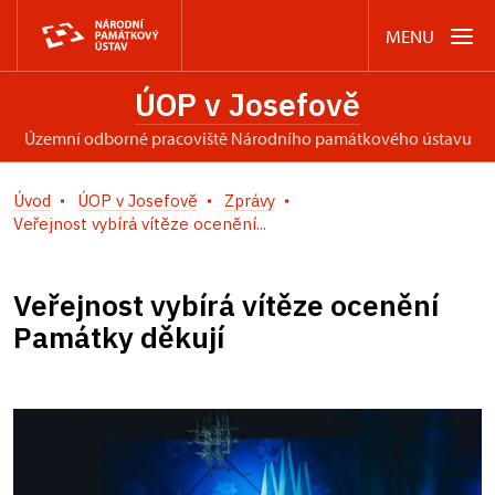
MENU
ÚOP v Josefově
územní odborné pracoviště Národního památkového ústavu
Úvod
ÚOP v Josefově
Zprávy
Veřejnost vybírá vítěze ocenění...
Veřejnost vybírá vítěze ocenění
Památky děkují