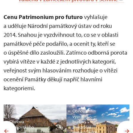
Cenu Patrimonium pro futuro
vyhlašuje
a uděluje Národní památkový ústav od roku
2014. Snahou je vyzdvihnout to, co se v oblasti
památkové péče podařilo, a ocenit ty, kteří se
o úspěšné dílo zasloužili. Zatímco odborná porota
vybírá vítěze v každé z jednotlivých kategorií,
veřejnost svým hlasováním rozhoduje o vítězi
ocenění Památky děkují napříč hlavními
kategoriemi.
Obnova
výpravní
Obnova
budovy v
venkovského
železniční
domu ve
stanici České