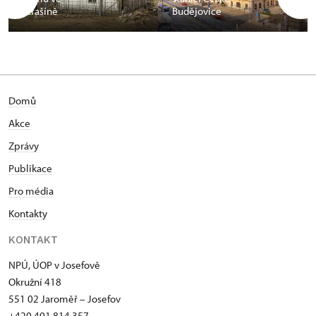
Strašíně
Budějovice
Domů
Akce
Zprávy
Publikace
Pro média
Kontakty
KONTAKT
NPÚ, ÚOP v Josefově
Okružní 418
551 02 Jaroměř – Josefov
+420 491 814 357