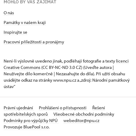
MOHLO BY VÁS ZAJÍMAT
O nás
Památky v našem kraji
Inspirujte se
Pracovní příležitosti a pronájmy
Není-li výslovně uvedeno jinak, podléhají fotografie a texty
licenci
Creative Commons
(CC BY-NC-ND 3.0 CZ) (Uveďte autora |
Neužívejte dílo komerčně | Nezasahujte do díla). Při užití obsahu
uvádějte odkaz na stránky www.npu.cz a „zdroj: Národní památkový
ústav“
Právní ujednání
Prohlášení o přístupnosti
Řešení
spotřebitelských sporů
Všeobecné obchodní podmínky
Podmínky pro výpůjčky NPÚ
webeditor@npu.cz
Provozuje BluePool s.r.o.