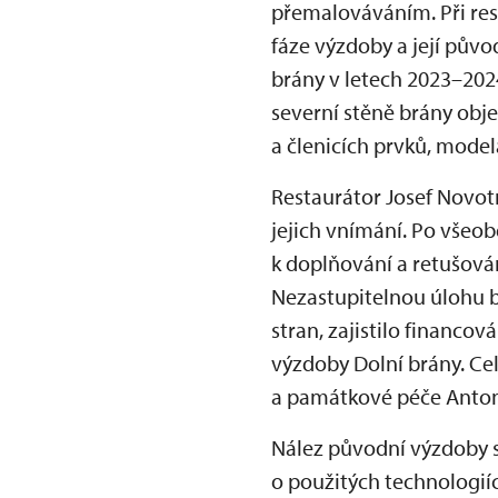
přemalováváním. Při res
fáze výzdoby a její pův
brány v letech 2023–202
severní stěně brány obj
a členicích prvků, model
Restaurátor Josef Novotn
jejich vnímání. Po všeo
k doplňování a retušován
Nezastupitelnou úlohu b
stran, zajistilo financo
výzdoby Dolní brány. Ce
a památkové péče Anton
Nález původní výzdoby s
o použitých technologií