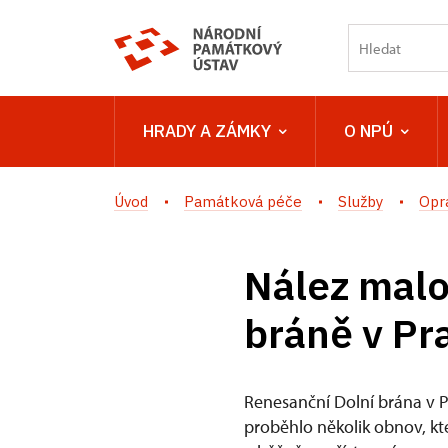
HRADY A ZÁMKY
O NPÚ
Úvod
Památková péče
Služby
Opr
Nález malo
bráně v Pr
Renesanční Dolní brána v P
proběhlo několik obnov, kt