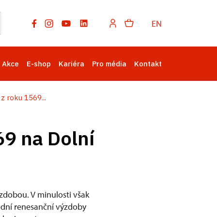
EN
Akce
E-shop
Kariéra
Pro média
Kontakt
z roku 1569...
9 na Dolní
zdobou. V minulosti však
odní renesanční výzdoby