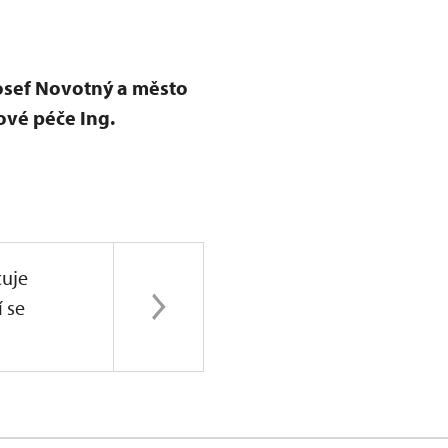
Josef Novotný a město
vé péče Ing.
uje
í se