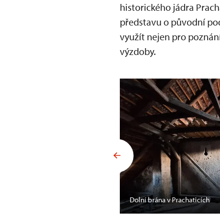
historického jádra Prac
představu o původní pod
využít nejen pro poznání
výzdoby.
Dolní brána v Prachaticích