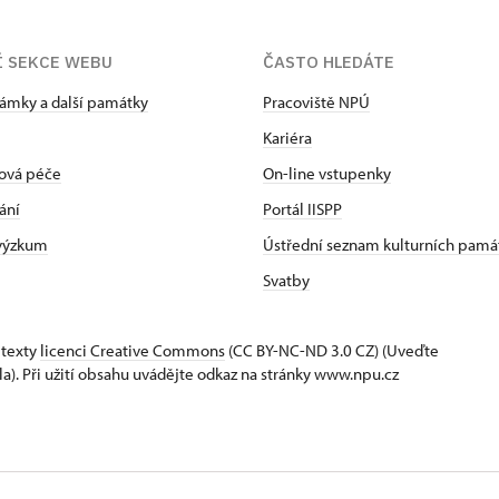
Í SEKCE WEBU
ČASTO HLEDÁTE
zámky a další památky
Pracoviště NPÚ
Kariéra
ová péče
On-line vstupenky
ání
Portál IISPP
 výzkum
Ústřední seznam kulturních pamá
Svatby
 texty
licenci Creative Commons
(CC BY-NC-ND 3.0 CZ) (Uveďte
la). Při užití obsahu uvádějte odkaz na stránky www.npu.cz