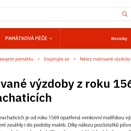
PAMÁTKOVÁ PÉČE
Novinky
avujete památku
Inspirujte se
Nález malované výzdoby 
vané výzdoby z roku 156
achaticích
rachaticích je od roku 1569 opatřená venkovní malířskou vý
eré zasáhly i do podoby maleb. Díky nálezu pozůstatků pův