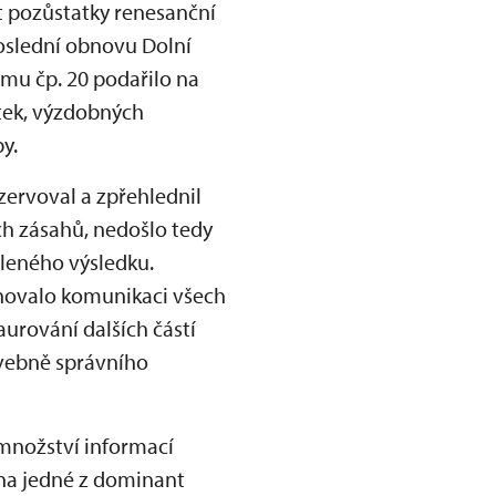
t pozůstatky renesanční
poslední obnovu Dolní
mu čp. 20 podařilo na
tek, výzdobných
y.
nzervoval a zpřehlednil
ch zásahů, nedošlo tedy
eleného výsledku.
inovalo komunikaci všech
aurování dalších částí
avebně správního
 množství informací
na jedné z dominant