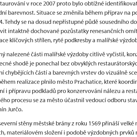
taurování v roce 2007 proto bylo obtížné identifikova
odní barevnost. Situace se změnila během příprav na 
4. Tehdy se na dosud nepřístupné půdě sousedního do
evit intaktně dochované pozůstatky renesančních omí
ace klíčových střílen, ryté podkresby a malířské výzdob
ý nalezené části malířské výzdoby citlivě vyčistil, ko
becné shodě je ponechal bez obvyklých restaurátorský
í chybějících částí a barevných vrstev do vizuálně sc
ěhem realizace plnilo město Prachatice, které koord
vání i přípravu podkladů pro konzervování nálezu a rest
lého procesu se za město účastnil vedoucí odboru st
ín Jurčo.
everní stěny městské brány z roku 1569 přináší velké
ch, materiálovém složení i podobě výzdobných prvků 