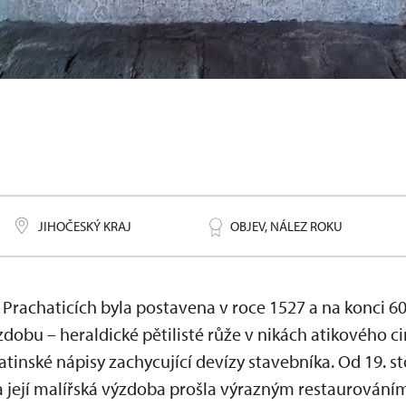
ích
JIHOČESKÝ KRAJ
OBJEV, NÁLEZ ROKU
 Prachaticích byla postavena v roce 1527 a na konci 60. 
obu – heraldické pětilisté růže v nikách atikového c
tinské nápisy zachycující devízy stavebníka. Od 19. st
 její malířská výzdoba prošla výrazným restaurováním