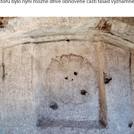
toru bylo nyní možné dříve obnovené části fasád významně