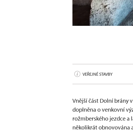
Dolní brána v Prachatic
VEŘEJNÉ STAVBY
Vnější část Dolní brány v
doplněna o venkovní výzd
rožmberského jezdce a la
několikrát obnovována a