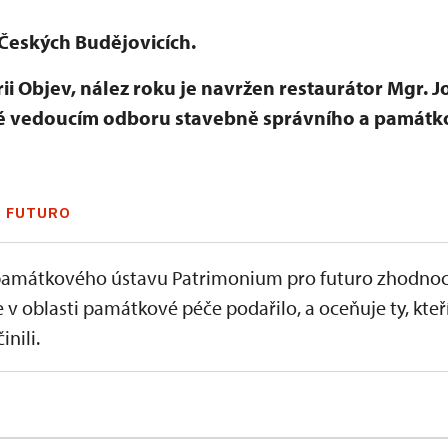
Českých Budějovicích.
i Objev, nález roku je navržen restaurátor Mgr. 
é vedoucím odboru stavebně správního a památko
 FUTURO
amátkového ústavu Patrimonium pro futuro zhodnoc
e v oblasti památkové péče podařilo, a oceňuje ty, kteř
inili.