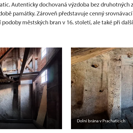
hatic. Autenticky dochovaná výzdoba bez druhotných z
obě památky. Zároveň představuje cenný srovnávací m
 podoby městských bran v 16. století, ale také při dal
Dolní brána v Prachaticích