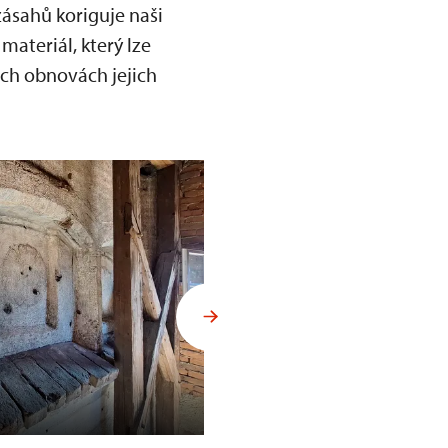
ásahů koriguje naši
ateriál, který lze
ších obnovách jejich
Dolní brána v Prachaticích