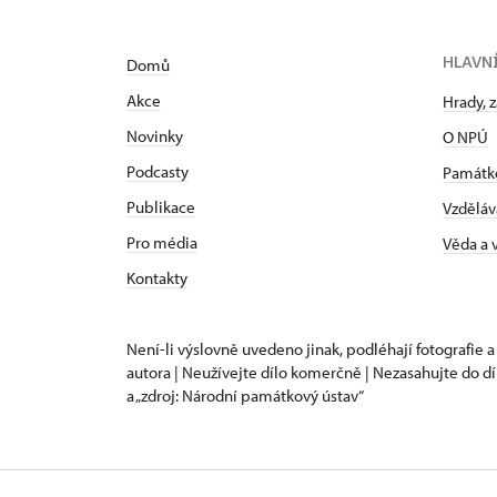
HLAVN
Domů
Akce
Hrady, 
Novinky
O NPÚ
Podcasty
Památk
Publikace
Vzděláv
Pro média
Věda a
Kontakty
Není-li výslovně uvedeno jinak, podléhají fotografie a
autora | Neužívejte dílo komerčně | Nezasahujte do dí
a „zdroj: Národní památkový ústav“