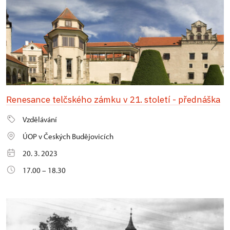
Renesance telčského zámku v 21. století - přednáška
Vzdělávání
ÚOP v Českých Budějovicích
20. 3. 2023
17.00 – 18.30