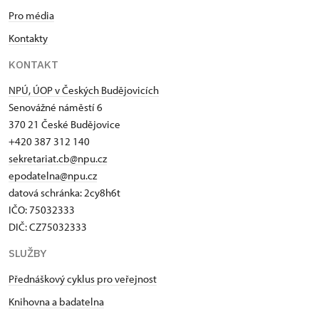
Pro média
Kontakty
KONTAKT
NPÚ, ÚOP v Českých Budějovicích
Senovážné náměstí 6
370 21 České Budějovice
+420 387 312 140
sekretariat.cb@npu.cz
epodatelna@npu.cz
datová schránka: 2cy8h6t​
IČO: 75032333
DIČ: CZ75032333
SLUŽBY
Přednáškový cyklus pro veřejnost
Knihovna a badatelna