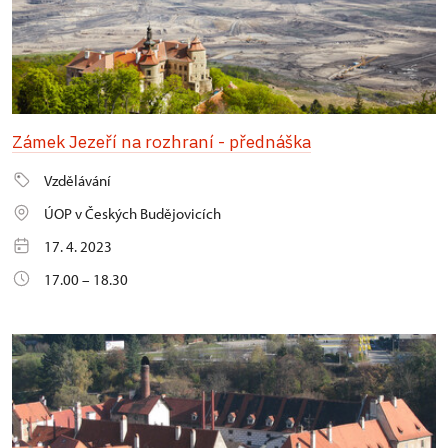
Zámek Jezeří na rozhraní - přednáška
Vzdělávání
ÚOP v Českých Budějovicích
17. 4. 2023
17.00 – 18.30