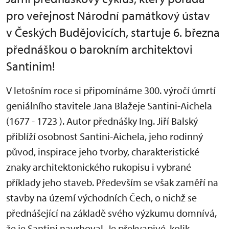
pro veřejnost Národní památkový ústav
v Českých Budějovicích, startuje 6. března
přednáškou o barokním architektovi
Santinim!
V letošním roce si připomínáme 300. výročí úmrtí
geniálního stavitele Jana Blažeje Santini-Aichela
(1677 - 1723 ). Autor přednášky Ing. Jiří Balský
přiblíží osobnost Santini-Aichela, jeho rodinný
původ, inspirace jeho tvorby, charakteristické
znaky architektonického rukopisu i vybrané
příklady jeho staveb. Především se však zaměří na
stavby na území východních Čech, o nichž se
přednášející na základě svého výzkumu domnívá,
že je Santini navrhoval. Je překvapivé, kolik