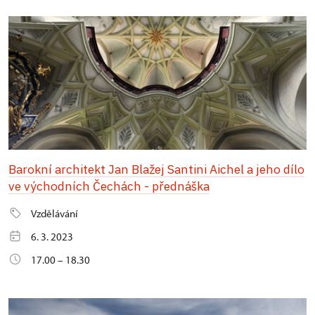
Barokní architekt Jan Blažej Santini Aichel a jeho dílo
ve východních Čechách - přednáška
Vzdělávání
6. 3. 2023
17.00 – 18.30