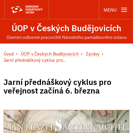
MENU
ÚOP v Českých Budějovicích
územní odborné pracoviště Národního památkového ústavu
Úvod
ÚOP v Českých Budějovicích
Zprávy
Jarní přednáškový cyklus pro...
Jarní přednáškový cyklus pro
veřejnost začíná 6. března