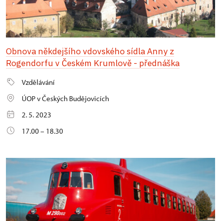
Obnova někdejšího vdovského sídla Anny z
Rogendorfu v Českém Krumlově - přednáška
Vzdělávání
ÚOP v Českých Budějovicích
2. 5. 2023
17.00 – 18.30