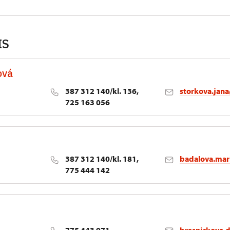
IS
ová
387 312 140/kl. 136,
storkova.jan
725 163 056
ějovice
387 312 140/kl. 181,
badalova.mar
775 444 142
ějovice
775 443 971
brasnickova.