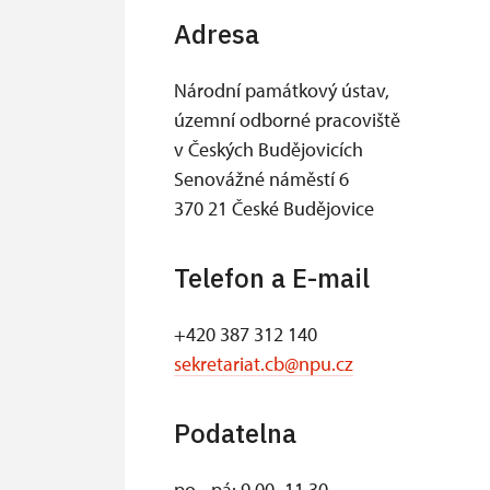
Adresa
Národní památkový ústav,
územní odborné pracoviště
v Českých Budějovicích
Senovážné náměstí 6
370 21 České Budějovice
Telefon a E-mail
+420 387 312 140
sekretariat.cb@npu.cz
Podatelna
po - pá: 9.00–11.30