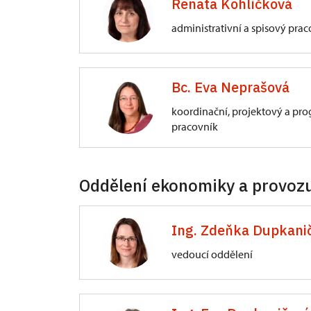
Senovážné nám. 230/6, České Bud
Renata Kohlíčková
administrativní a spisový pra
ÚOP v Českých Budějovicích
Bc. Eva Neprašová
Senovážné nám. 230/6, České Bud
koordinační, projektový a pr
pracovník
ÚOP v Českých Budějovicích
Oddělení ekonomiky a provoz
Senovážné nám. 230/6, České Bud
Ing. Zdeňka Dupkani
vedoucí oddělení
ÚOP v Českých Budějovicích