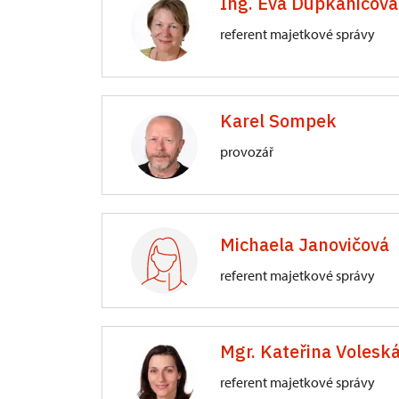
Ing. Eva Dupkaničová
Senovážné nám. 230/6, České Bud
referent majetkové správy
ÚOP v Českých Budějovicích
Karel Sompek
Senovážné nám. 230/6, České Bud
provozář
ÚOP v Českých Budějovicích
Senovážné nám. 230/6, České Bud
Michaela Janovičová
referent majetkové správy
ÚOP v Českých Budějovicích
Mgr. Kateřina Volesk
Senovážné nám. 230/6, České Bud
referent majetkové správy
pro ÚOP v Českých Budějovicích a v 