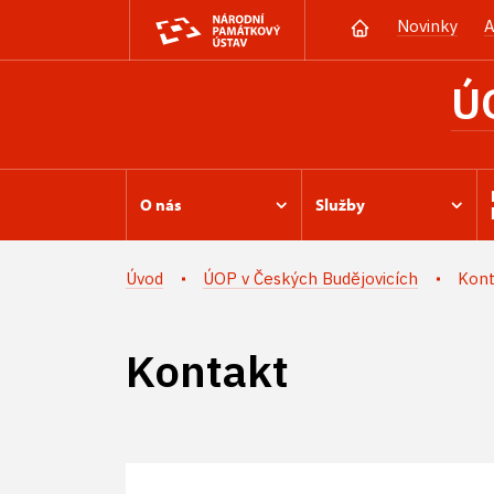
Novinky
A
Ú
O nás
Služby
Úvod
ÚOP v Českých Budějovicích
Kont
Kontakt