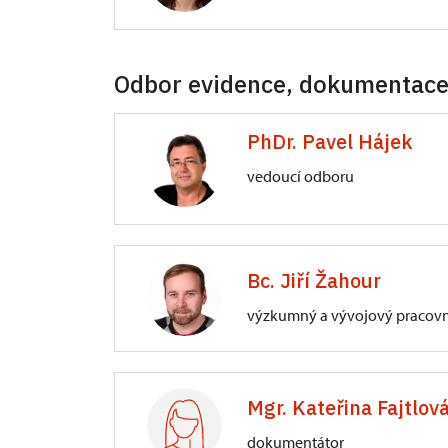
ÚOP v Českých Budějovicích
Odbor evidence, dokumentace
Senovážné nám. 230/6, České Bud
PhDr. Pavel Hájek
vedoucí odboru
ÚOP v Českých Budějovicích
Senovážné nám. 230/6, České Bud
Bc. Jiří Žahour
výzkumný a vývojový pracov
ÚOP v Českých Budějovicích
Senovážné nám. 230/6, České Bud
Mgr. Kateřina Fajtlová
dokumentátor