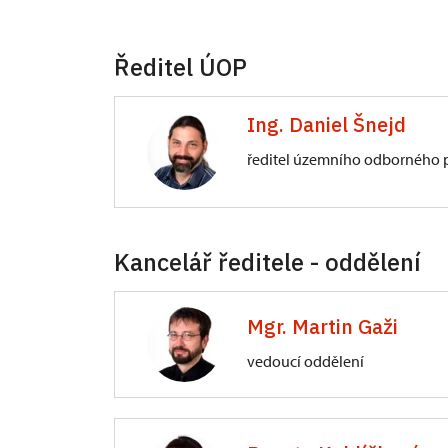
Ředitel ÚOP
Ing. Daniel Šnejd
ředitel územního odborného p
ÚOP v Českých Budějovicích
Kancelář ředitele - oddělení
Senovážné nám. 230/6, České Bud
Mgr. Martin Gaži
vedoucí oddělení
ÚOP v Českých Budějovicích