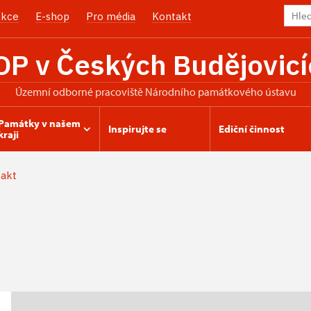
kce
E-shop
Pro média
Kontakt
OP v Českých Budějovicí
územní odborné pracoviště Národního památkového ústavu
Památky v našem
Inspirujte se
Ediční činnost
kraji
akt