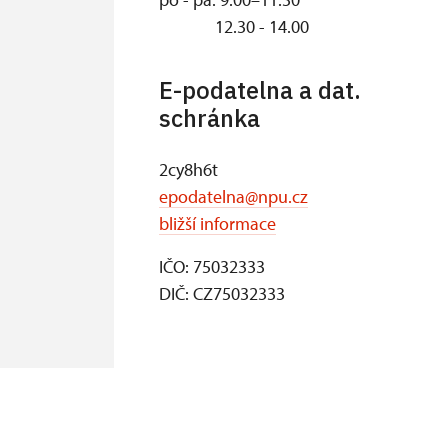
12.30 - 14.00
E-podatelna a dat.
schránka
2cy8h6t
epodatelna@npu.cz
bližší informace
IČO: 75032333
DIČ: CZ75032333