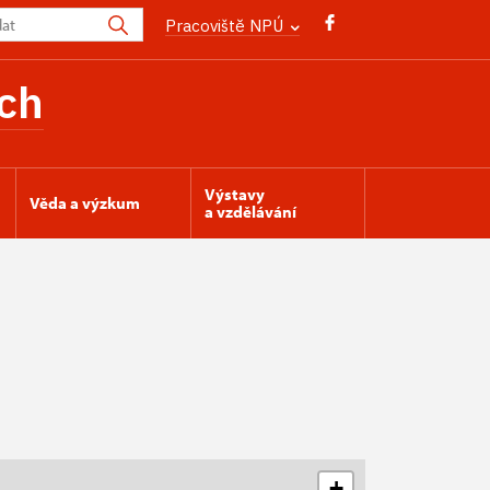
Pracoviště NPÚ
ch
Výstavy
Věda a výzkum
a vzdělávání
+