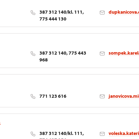
ějovice
387 312 140/kl. 111,
dupkanicova.
775 444 130
ějovice
387 312 140, 775 443
sompek.kare
968
ějovice
771 123 616
janovicova.m
á
ějovice
387 312 140/kl. 111,
voleska.kate
Olomouci