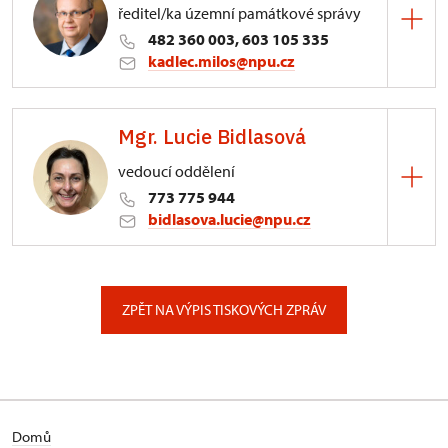
ředitel/ka územní památkové správy
482 360 003, 603 105 335
kadlec.milos@npu.cz
ÚPS na Sychrově
Mgr. Lucie Bidlasová
3/, Sychrov 3
vedoucí oddělení
773 775 944
bidlasova.lucie@npu.cz
ÚPS na Sychrově
Zámecký park 1/, Slatiňany
ZPĚT NA VÝPIS TISKOVÝCH ZPRÁV
Domů