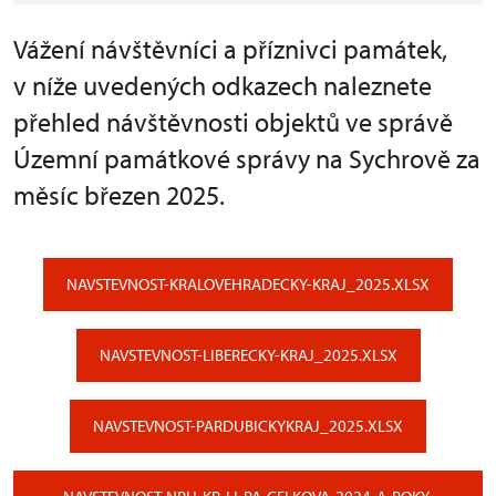
Vážení návštěvníci a příznivci památek,
v níže uvedených odkazech naleznete
přehled návštěvnosti objektů ve správě
Územní památkové správy na Sychrově za
měsíc březen 2025.
NAVSTEVNOST-KRALOVEHRADECKY-KRAJ_2025.XLSX
NAVSTEVNOST-LIBERECKY-KRAJ_2025.XLSX
NAVSTEVNOST-PARDUBICKYKRAJ_2025.XLSX