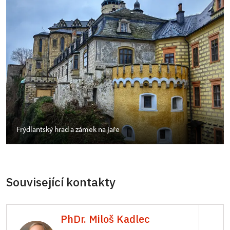
Frýdlantský hrad a zámek na jaře
Související kontakty
PhDr. Miloš Kadlec