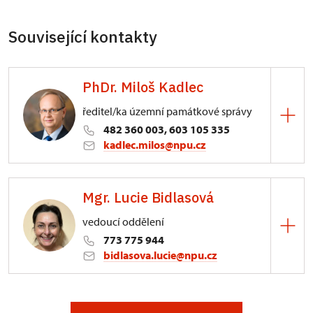
Související kontakty
PhDr. Miloš Kadlec
ředitel/ka územní památkové správy
482 360 003, 603 105 335
kadlec.milos@npu.cz
ÚPS na Sychrově
Mgr. Lucie Bidlasová
3/, Sychrov 3
vedoucí oddělení
773 775 944
bidlasova.lucie@npu.cz
ÚPS na Sychrově
Zámecký park 1/, Slatiňany