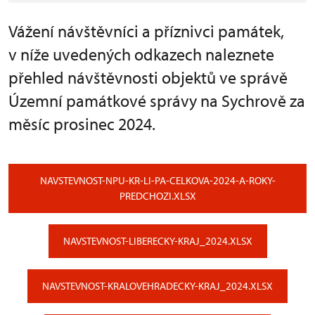
Vážení návštěvníci a příznivci památek,
v níže uvedených odkazech naleznete
přehled návštěvnosti objektů ve správě
Územní památkové správy na Sychrově za
měsíc prosinec 2024.
NAVSTEVNOST-NPU-KR-LI-PA-CELKOVA-2024-A-ROKY-
PREDCHOZI.XLSX
NAVSTEVNOST-LIBERECKY-KRAJ_2024.XLSX
NAVSTEVNOST-KRALOVEHRADECKY-KRAJ_2024.XLSX