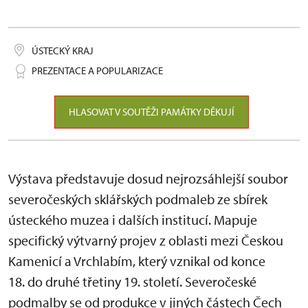
ÚSTECKÝ KRAJ
PREZENTACE A POPULARIZACE
HLASOVAT V SOUTĚŽI PAMÁTKY DĚKUJÍ
Výstava představuje dosud nejrozsáhlejší soubor
severočeských sklářských podmaleb ze sbírek
ústeckého muzea i dalších institucí. Mapuje
specifický výtvarný projev z oblasti mezi Českou
Kamenicí a Vrchlabím, který vznikal od konce
18. do druhé třetiny 19. století. Severočeské
podmalby se od produkce v jiných částech Čech