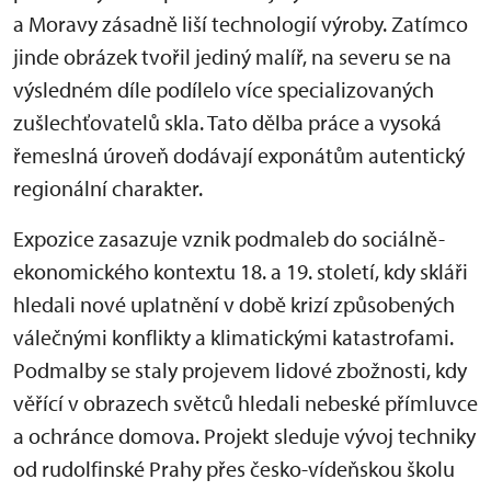
a Moravy zásadně liší technologií výroby. Zatímco
jinde obrázek tvořil jediný malíř, na severu se na
výsledném díle podílelo více specializovaných
zušlechťovatelů skla. Tato dělba práce a vysoká
řemeslná úroveň dodávají exponátům autentický
regionální charakter.
Expozice zasazuje vznik podmaleb do sociálně-
ekonomického kontextu 18. a 19. století, kdy skláři
hledali nové uplatnění v době krizí způsobených
válečnými konflikty a klimatickými katastrofami.
Podmalby se staly projevem lidové zbožnosti, kdy
věřící v obrazech světců hledali nebeské přímluvce
a ochránce domova. Projekt sleduje vývoj techniky
od rudolfinské Prahy přes česko-vídeňskou školu