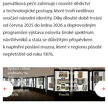
památková péče zahrnuje i movité dědictví
a technologické postupy, které tvoří nedílnou
součást národní identity. Díky dlouhé době trvání
od června 2025 do ledna 2026 a doprovodným
programům výstava oslovila široké spektrum
návštěvníků a stala se důležitým příspěvkem
k naplnění poslání muzea, které v regionu působí
nepřetržitě od roku 1876.
Výstava Lidové
Výstava Lidové
podmalby na
podmalby na
skle
skle
severočeské
severočeské
sklářské oblasti
sklářské oblasti
Copyright: Jiří
Copyright: Jiří
Preclík
Preclík