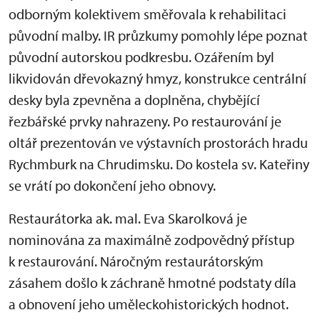
odborným kolektivem směřovala k rehabilitaci
původní malby. IR průzkumy pomohly lépe poznat
původní autorskou podkresbu. Ozářením byl
likvidován dřevokazný hmyz, konstrukce centrální
desky byla zpevněna a doplněna, chybějící
řezbářské prvky nahrazeny. Po restaurování je
oltář prezentován ve výstavních prostorách hradu
Rychmburk na Chrudimsku. Do kostela sv. Kateřiny
se vrátí po dokončení jeho obnovy.
Restaurátorka ak. mal. Eva Skarolková je
nominována za maximálně zodpovědný přístup
k restaurování. Náročným restaurátorským
zásahem došlo k záchraně hmotné podstaty díla
a obnovení jeho uměleckohistorických hodnot.