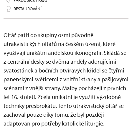
PARDUBICKÝ KRAJ
RESTAUROVÁNÍ
Oltář patří do skupiny osmi původně
utrakvistických oltářů na českém území, které
využívají unikátní andělskou ikonografii. Skládá se
z centrální desky se dvěma anděly adorujícími
svatostánek a bočních otvíravých křídel se čtyřmi
panenskými světicemi z vnitřní strany a pašijovými
scénami z vnější strany. Malby pocházejí z prvních
let 16. století. Zcela unikátní je využití výzdobné
techniky presbrokátu. Tento utrakvistický oltář se
zachoval pouze díky tomu, že byl později
adaptován pro potřeby katolické liturgie.