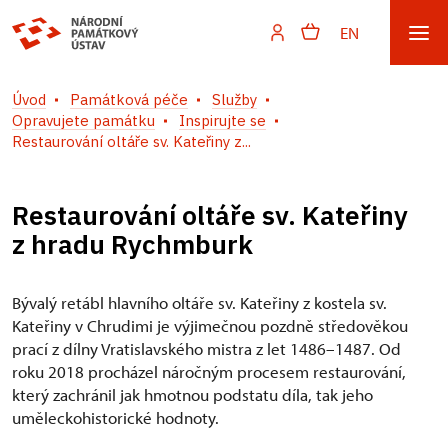
EN
Úvod
Památková péče
Služby
Opravujete památku
Inspirujte se
Restaurování oltáře sv. Kateřiny z...
Restaurování oltáře sv. Kateřiny
z hradu Rychmburk
Bývalý retábl hlavního oltáře sv. Kateřiny z kostela sv.
Kateřiny v Chrudimi je výjimečnou pozdně středověkou
prací z dílny Vratislavského mistra z let 1486–1487. Od
roku 2018 procházel náročným procesem restaurování,
který zachránil jak hmotnou podstatu díla, tak jeho
uměleckohistorické hodnoty.