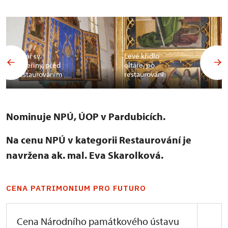
Oltář sv.
Levé křídlo
Kateřiny, před
oltáře, po
restaurováním
restaurování
Nominuje NPÚ, ÚOP v Pardubicích.
Na cenu NPÚ v kategorii Restaurování je
navržena ak. mal. Eva Skarolková.
CENA PATRIMONIUM PRO FUTURO
Cena Národního památkového ústavu