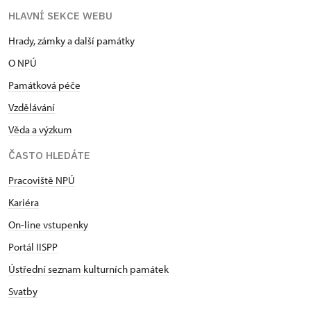
HLAVNÍ SEKCE WEBU
Hrady, zámky a další památky
O NPÚ
Památková péče
Vzdělávání
Věda a výzkum
ČASTO HLEDÁTE
Pracoviště NPÚ
Kariéra
On-line vstupenky
Portál IISPP
Ústřední seznam kulturních památek
Svatby