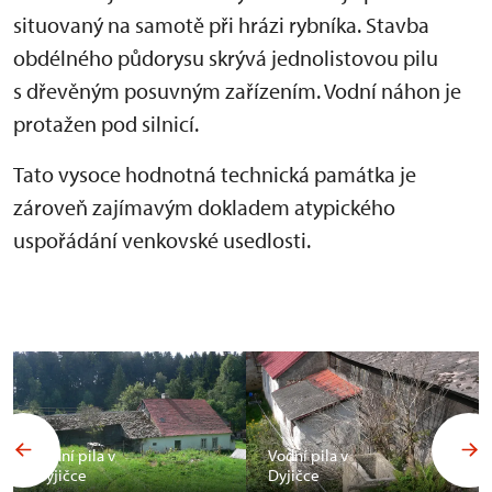
situovaný na samotě při hrázi rybníka. Stavba
obdélného půdorysu skrývá jednolistovou pilu
s dřevěným posuvným zařízením. Vodní náhon je
protažen pod silnicí.
Tato vysoce hodnotná technická památka je
zároveň zajímavým dokladem atypického
uspořádání venkovské usedlosti.
Vodní pila v
Vodní pila v
Dyjičce
Dyjičce