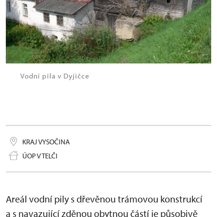
Vodní pila v Dyjičce
KRAJ VYSOČINA
ÚOP V TELČI
Areál vodní pily s dřevěnou trámovou konstrukcí
a s navazující zděnou obytnou částí je působivě