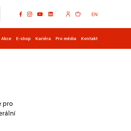
EN
Akce
E-shop
Kariéra
Pro média
Kontakt
e pro
rální