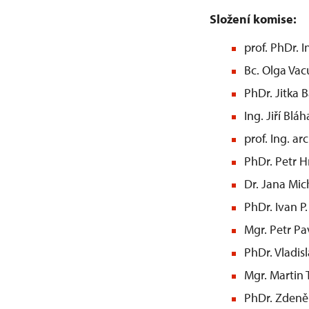
Složení komise:
prof. PhDr. I
Bc. Olga Vac
PhDr. Jitka 
Ing. Jiří Bláh
prof. Ing. ar
PhDr. Petr 
Dr. Jana Mic
PhDr. Ivan P
Mgr. Petr Pa
PhDr. Vladis
Mgr. Martin 
PhDr. Zdeně