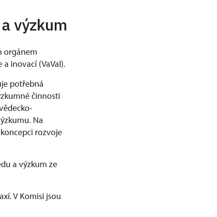
u a výzkum
m orgánem
a inovací (VaVaI).
uje potřebná
ýzkumné činnosti
 vědecko-
 výzkumu. Na
 koncepci rozvoje
ědu a výzkum ze
í. V Komisi jsou