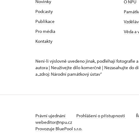
Novinky
O NPÚ
Podcasty
Památk
Publikace
Vzděláv
Pro média
Věda a
Kontakty
Není-li výslovně uvedeno jinak, podléhají fotografie a
autora | Neužívejte dílo komerčně | Nezasahujte do dí
a „zdroj: Národní památkový ústav“
Právní ujednání
Prohlášení o přístupnosti
Ř
webeditor@npu.cz
Provozuje BluePool s.r.o.