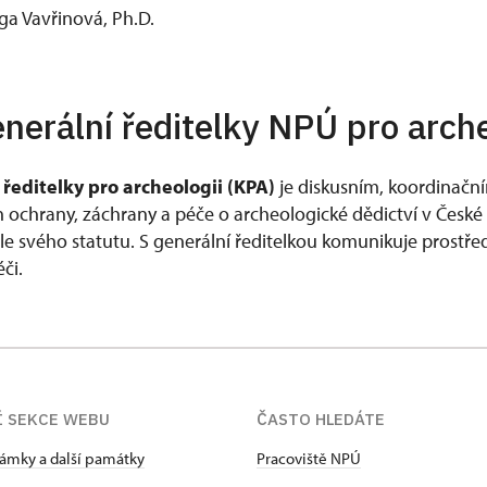
ga Vavřinová, Ph.D.
nerální ředitelky NPÚ pro arche
ředitelky pro archeologii (KPA)
je diskusním, koordinačn
ochrany, záchrany a péče o archeologické dědictví v České 
 svého statutu. S generální ředitelkou komunikuje prostř
či.
Í SEKCE WEBU
ČASTO HLEDÁTE
zámky a další památky
Pracoviště NPÚ