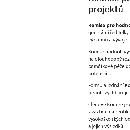
projektů
Komise pro hodno
generální ředitelk
výzkumu a vývoje.
Komise hodnotí výs
na dlouhodobý rozv
památkové péče do
potenciálu.
Formu a jednání K
(grantových) proje
Členové Komise jso
s vazbou na problem
vysokoškolských od
a jejich výsledků.