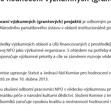
cení výzkumných (grantových) projektů
je odborným p
y Národního památkového ústavu v oblasti institucionálně
ledky výzkumných oblastí a cílů financovaných z prostředk
oj NPÚ jako výzkumné organizace. S ohledem na potřeby in
poručuje výzkumné priority a cíle se záměrem rozvoje vě
omise upravuje Statut a Jednací řád Komise pro hodnocení
ktů ze dne 10. dubna 2013.
u zkušení odborní pracovníci NPÚ s vědecko-výzkumnou pra
atiku péče o národní kulturní dědictví. Složení Komise z in
borníků zaručuje vysokou kvalitu a nestrannost hodnocení