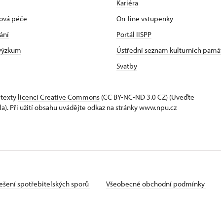
Kariéra
ová péče
On-line vstupenky
ání
Portál IISPP
 výzkum
Ústřední seznam kulturních pamá
Svatby
 texty
licenci Creative Commons
(CC BY-NC-ND 3.0 CZ) (Uveďte
la). Při užití obsahu uvádějte odkaz na stránky www.npu.cz
ešení spotřebitelských sporů
Všeobecné obchodní podmínky