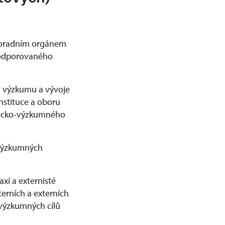
oradním orgánem
 podporovaného
ů výzkumu a vývoje
stituce a oboru
decko-výzkumného
 výzkumných
xí a externisté
terních a externích
 výzkumných cílů