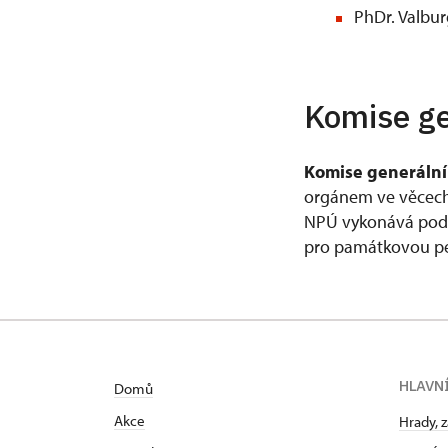
PhDr. Valbur
Komise ge
Komise generální 
orgánem ve věcech 
NPÚ vykonává podle
pro památkovou pé
HLAVN
Domů
Akce
Hrady, 