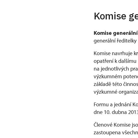
Komise ge
Komise generální
generální ředitelk
Komise navrhuje k
opatření k dalšímu
na jednotlivých pr
výzkumném potenci
základě této činno
výzkumné organiza
Formu a jednání Ko
dne 10. dubna 2013
Členové Komise jso
zastoupena všechn