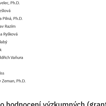
velec, Ph.D.
ešlová
a Pilná, Ph.D.
lav Razím
la Ryšková
labý
k
ldřich Vaňura
iss
v Zeman, Ph.D.
o hodnocení výzkumných (gran