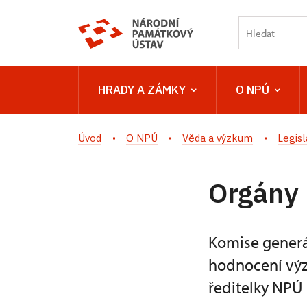
HRADY A ZÁMKY
O NPÚ
Úvod
O NPÚ
Věda a výzkum
Legis
Orgány
Komise generá
hodnocení výz
ředitelky NPÚ 