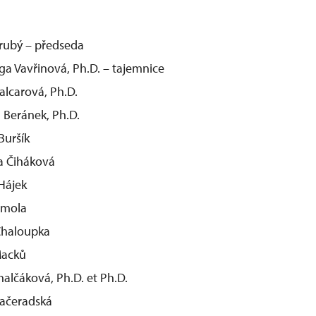
Hrubý – předseda
ga Vavřinová, Ph.D. – tajemnice
Balcarová, Ph.D.
n Beránek, Ph.D.
Buršík
a Čiháková
Hájek
omola
Chaloupka
Macků
halčáková, Ph.D. et Ph.D.
Načeradská