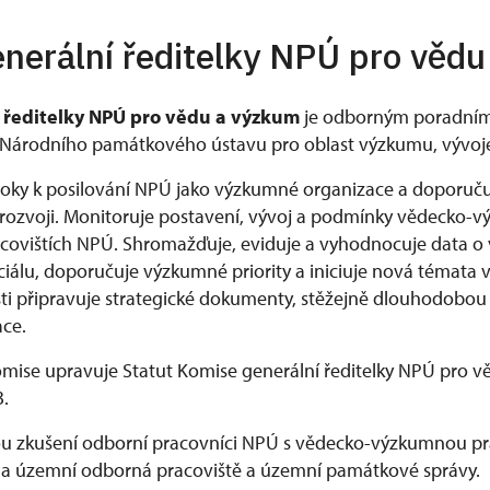
nerální ředitelky NPÚ pro věd
 ředitelky NPÚ pro vědu a výzkum
je odborným poradní
y Národního památkového ústavu pro oblast výzkumu, vývoje 
roky k posilování NPÚ jako výzkumné organizace a doporuč
 rozvoji. Monitoruje postavení, vývoj a podmínky vědecko-v
acovištích NPÚ. Shromažďuje, eviduje a vyhodnocuje data o
álu, doporučuje výzkumné priority a iniciuje nová témata
sti připravuje strategické dokumenty, stěžejně dlouhodobou
ce.
mise upravuje Statut Komise generální ředitelky NPÚ pro v
.
u zkušení odborní pracovníci NPÚ s vědecko-výzkumnou prax
a územní odborná pracoviště a územní památkové správy.