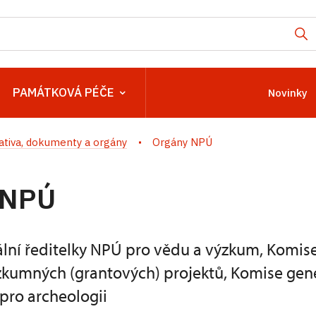
PAMÁTKOVÁ PÉČE
Novinky
lativa, dokumenty a orgány
Orgány NPÚ
 NPÚ
lní ředitelky NPÚ pro vědu a výzkum, Komis
kumných (grantových) projektů, Komise gene
pro archeologii