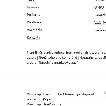
Novinky
O NPÚ
Podcasty
Památk
Publikace
Vzděláv
Pro média
Věda a
Kontakty
Není-li výslovně uvedeno jinak, podléhají fotografie a
autora | Neužívejte dílo komerčně | Nezasahujte do dí
a „zdroj: Národní památkový ústav“
Právní ujednání
Prohlášení o přístupnosti
Ř
webeditor@npu.cz
Provozuje BluePool s.r.o.