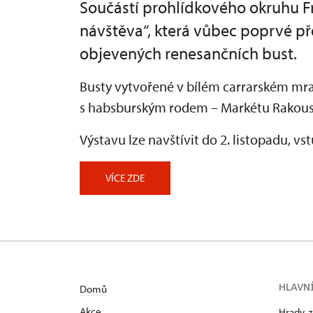
Součástí prohlídkového okruhu Fr
návštěva“, která vůbec poprvé př
objevených renesančních bust.
Busty vytvořené v bílém carrarském mr
s habsburským rodem – Markétu Rakouskou,
Výstavu lze navštívit do 2. listopadu, v
VÍCE ZDE
HLAVN
Domů
Akce
Hrady, 