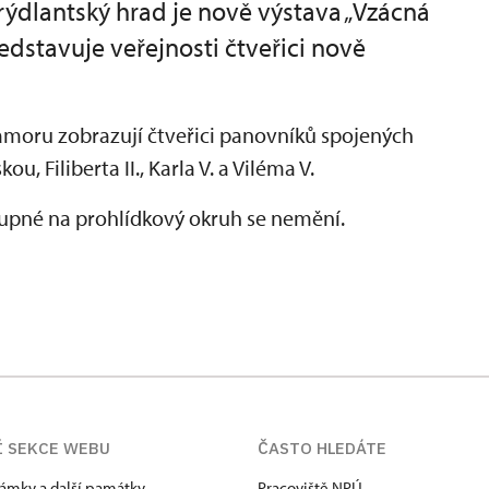
ýdlantský hrad je nově výstava „Vzácná
edstavuje veřejnosti čtveřici nově
amoru zobrazují čtveřici panovníků spojených
 Filiberta II., Karla V. a Viléma V.
stupné na prohlídkový okruh se nemění.
Í SEKCE WEBU
ČASTO HLEDÁTE
zámky a další památky
Pracoviště NPÚ