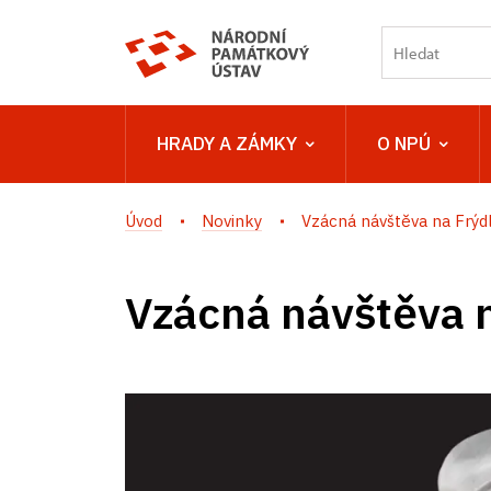
HRADY A ZÁMKY
O NPÚ
Úvod
Novinky
Vzácná návštěva na Frýd
Vzácná návštěva 