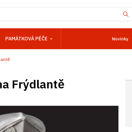
PAMÁTKOVÁ PÉČE
Novinky
lantě
na Frýdlantě