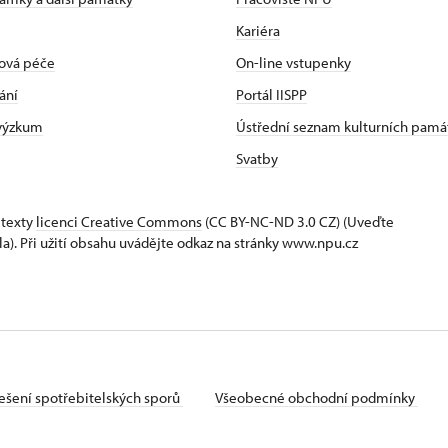
Kariéra
ová péče
On-line vstupenky
ání
Portál IISPP
 výzkum
Ústřední seznam kulturních pamá
Svatby
 texty
licenci Creative Commons
(CC BY-NC-ND 3.0 CZ) (Uveďte
la). Při užití obsahu uvádějte odkaz na stránky www.npu.cz
ešení spotřebitelských sporů
Všeobecné obchodní podmínky