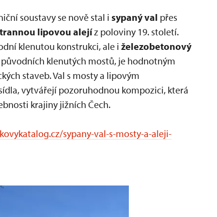
iční soustavy se nově stal i
sypaný val
přes
strannou lipovou alejí
z poloviny 19. století.
dní klenutou konstrukci, ale i
železobetonový
 z původních klenutých mostů, je hodnotným
kých staveb. Val s mosty a lipovým
sídla, vytvářejí pozoruhodnou kompozici, která
osti krajiny jižních Čech.
ovykatalog.cz/sypany-val-s-mosty-a-aleji-