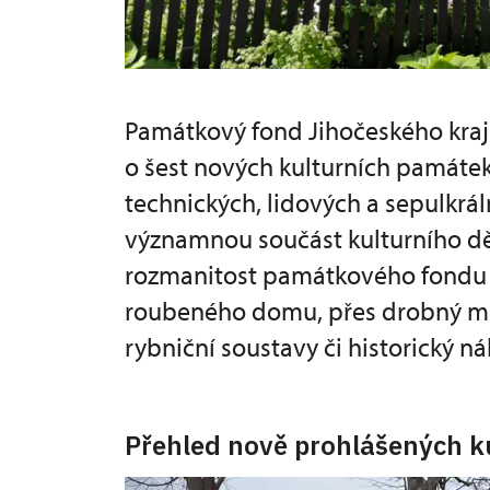
Památkový fond Jihočeského kraje
o šest nových kulturních památek
technických, lidových a sepulkrál
významnou součást kulturního děd
rozmanitost památkového fondu 
roubeného domu, přes drobný mos
rybniční soustavy či historický n
Přehled nově prohlášených k