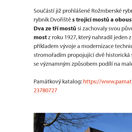
Součástí již prohlášené Rožmberské rybn
rybník Dvořiště
s trojicí mostů a obou
Dva ze tří mostů
si zachovaly svou půvo
most
z roku 1927, který nahradil jeden
příkladem vývoje a modernizace technic
stromořadím propojující dvě historická 
se významným způsobem podílí na malebn
Památkový katalog:
https://www.pamatk
23780727