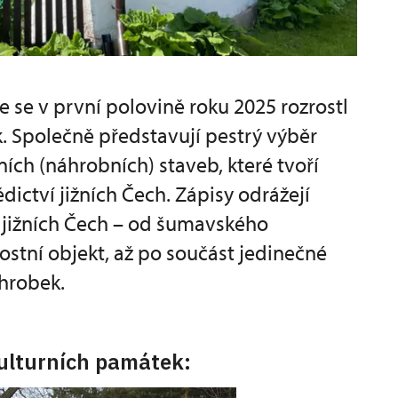
 se v první polovině roku 2025 rozrostl
. Společně představují pestrý výběr
ních (náhrobních) staveb, které tvoří
ictví jižních Čech. Zápisy odrážejí
jižních Čech – od šumavského
tní objekt, až po součást jedinečné
áhrobek.
ulturních památek: