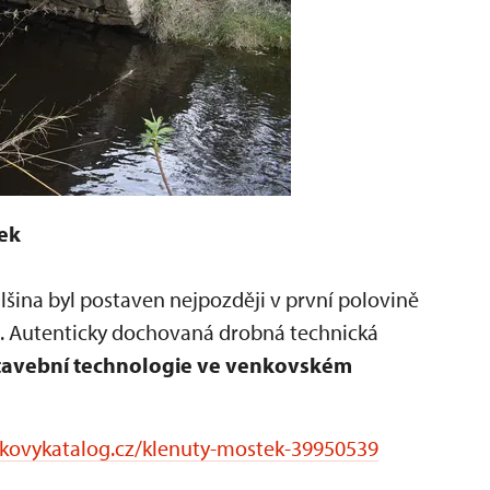
ek
lšina byl postaven nejpozději v první polovině
e. Autenticky dochovaná drobná technická
tavební technologie
ve venkovském
kovykatalog.cz/klenuty-mostek-39950539