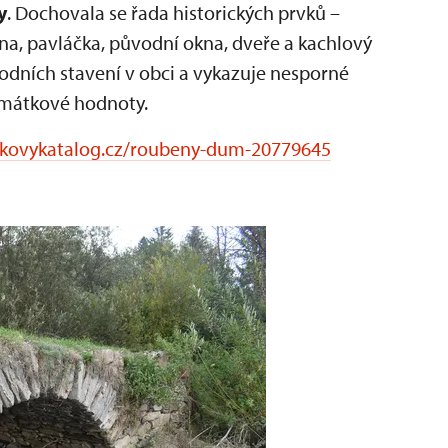
y
. Dochovala se řada historických prvků –
ina, pavláčka, původní okna, dveře a kachlový
odních stavení v obci a vykazuje nesporné
památkové hodnoty.
kovykatalog.cz/roubeny-dum-20779645