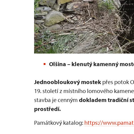
Olšina – klenutý kamenný most
Jednoobloukový mostek
přes potok O
19. století z místního lomového kamen
stavba je cenným
dokladem tradiční s
prostředí.
Památkový katalog:
https://www.pamat