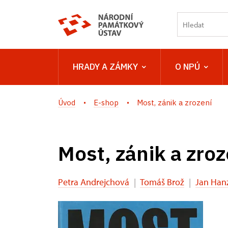
HRADY A ZÁMKY
O NPÚ
Úvod
E-shop
Most, zánik a zrození
Most, zánik a zroz
Petra Andrejchová
|
Tomáš Brož
|
Jan Hanz