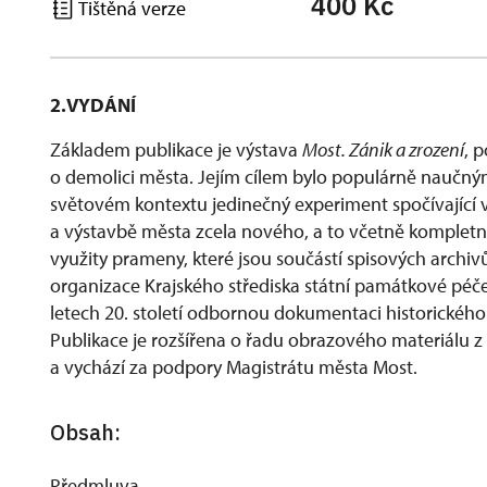
400 Kč
Tištěná verze
2.VYDÁNÍ
Základem publikace je výstava
Most. Zánik a zrození
, 
o demolici města. Jejím cílem bylo populárně naučným
světovém kontextu jedinečný experiment spočívající v
a výstavbě města zcela nového, a to včetně kompletní,
využity prameny, které jsou součástí spisových archiv
organizace Krajského střediska státní památkové péče
letech 20. století odbornou dokumentaci historickéh
Publikace je rozšířena o řadu obrazového materiálu 
a vychází za podpory Magistrátu města Most.
Obsah:
Předmluva