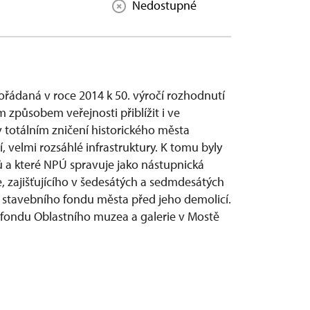
Nedostupné
pořádaná v roce 2014 k 50. výročí rozhodnutí
 způsobem veřejnosti přiblížit i ve
 totálním zničení historického města
 velmi rozsáhlé infrastruktury. K tomu byly
ů a které NPÚ spravuje jako nástupnická
, zajišťujícího v šedesátých a sedmdesátých
o stavebního fondu města před jeho demolicí.
z fondu Oblastního muzea a galerie v Mostě