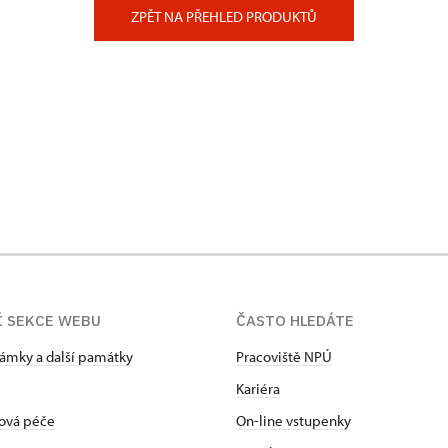
ZPĚT NA PŘEHLED PRODUKTŮ
Í SEKCE WEBU
ČASTO HLEDÁTE
zámky a další památky
Pracoviště NPÚ
Kariéra
ová péče
On-line vstupenky