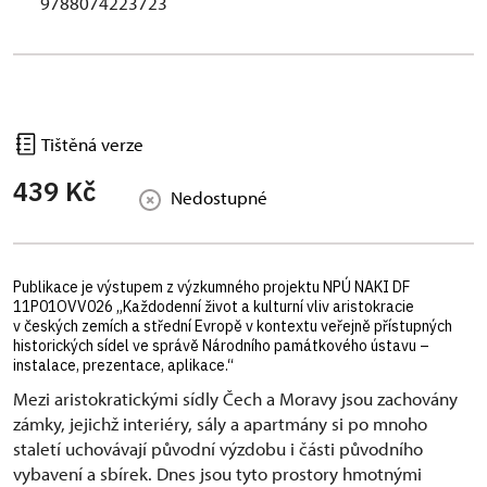
9788074223723
Tištěná verze
439 Kč
Nedostupné
Publikace je výstupem z výzkumného projektu NPÚ NAKI DF
11P01OVV026 „Každodenní život a kulturní vliv aristokracie
v českých zemích a střední Evropě v kontextu veřejně přístupných
historických sídel ve správě Národního památkového ústavu –
instalace, prezentace, aplikace.“
Mezi aristokratickými sídly Čech a Moravy jsou zachovány
zámky, jejichž interiéry, sály a apartmány si po mnoho
staletí uchovávají původní výzdobu i části původního
vybavení a sbírek. Dnes jsou tyto prostory hmotnými