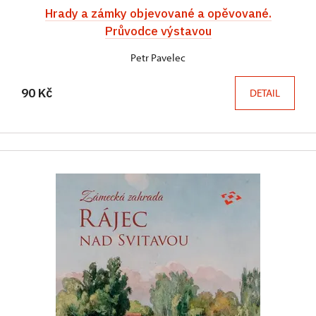
Hrady a zámky objevované a opěvované.
Průvodce výstavou
Petr Pavelec
90 Kč
DETAIL