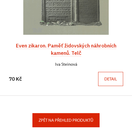
Even zikaron. Paměť židovských náhrobních
kamenů. Telč
Iva Steinová
70 Kč
DETAIL
ZPĚT NA PŘEHLED PRODUKTŮ