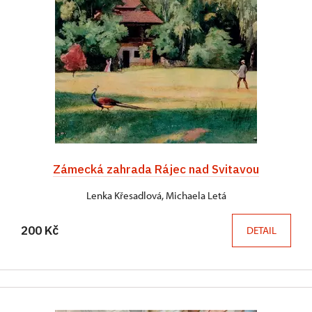
Zámecká zahrada Rájec nad Svitavou
Lenka Křesadlová, Michaela Letá
200 Kč
DETAIL