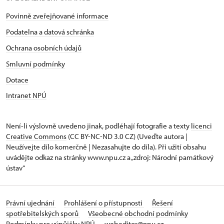
Povinně zveřejňované informace
Podatelna a datová schránka
Ochrana osobních údajů
Smluvní podmínky
Dotace
Intranet NPÚ
Není-li výslovně uvedeno jinak, podléhají fotografie a texty
licenci
Creative Commons
(CC BY-NC-ND 3.0 CZ) (Uveďte autora |
Neužívejte dílo komerčně | Nezasahujte do díla). Při užití obsahu
uvádějte odkaz na stránky www.npu.cz a „zdroj: Národní památkový
ústav“
Právní ujednání
Prohlášení o přístupnosti
Řešení
spotřebitelských sporů
Všeobecné obchodní podmínky
Podmínky pro výpůjčky NPÚ
webeditor@npu.cz