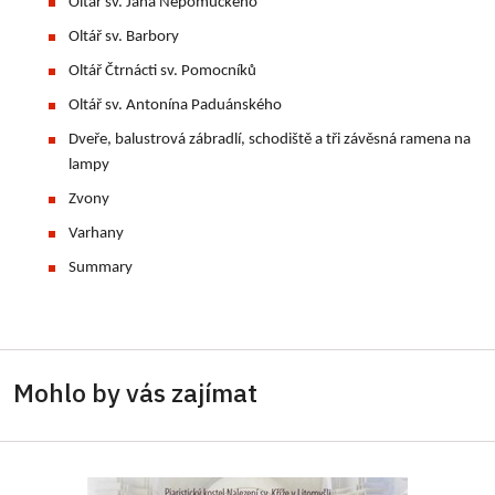
Oltář sv. Jana Nepomuckého
Oltář sv. Barbory
Oltář Čtrnácti sv. Pomocníků
Oltář sv. Antonína Paduánského
Dveře, balustrová zábradlí, schodiště a tři závěsná ramena na
lampy
Zvony
Varhany
Summary
Mohlo by vás zajímat