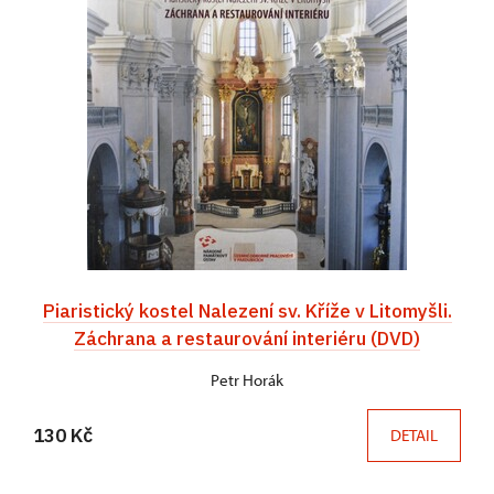
Piaristický kostel Nalezení sv. Kříže v Litomyšli.
Záchrana a restaurování interiéru (DVD)
Petr Horák
130 Kč
DETAIL