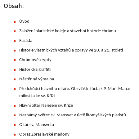
Obsah:
Úvod
Založení piaristické koleje a stavební historie chrámu
Fasáda
Historie vlastnických vztahů a opravy ve 20. a 21. století
Chrámové krypty
Historická graffiti
Nástěnná výmalba
Předchůdci hlavního oltáře. Obzvláštní úcta k P. Marii Matce
milostí a ke sv. Kříži
Hlavní oltář Nalezení sv. Kříže
Neznámý světec sv. Mansvet v úctě litomyšlských piaristů
Oltář sv. Mansveta
Obraz Zbraslavské madony