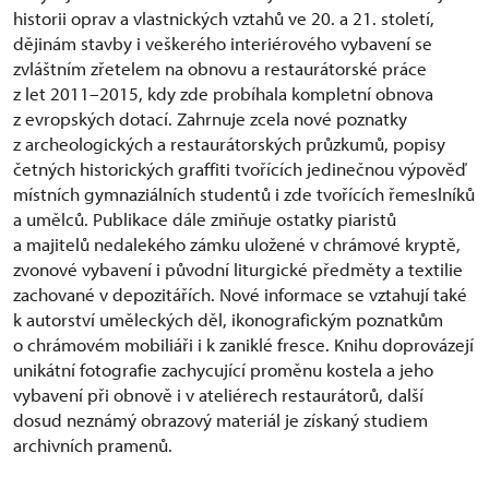
historii oprav a vlastnických vztahů ve 20. a 21. století,
dějinám stavby i veškerého interiérového vybavení se
zvláštním zřetelem na obnovu a restaurátorské práce
z let 2011–2015, kdy zde probíhala kompletní obnova
z evropských dotací. Zahrnuje zcela nové poznatky
z archeologických a restaurátorských průzkumů, popisy
četných historických graffiti tvořících jedinečnou výpověď
místních gymnaziálních studentů i zde tvořících řemeslníků
a umělců. Publikace dále zmiňuje ostatky piaristů
a majitelů nedalekého zámku uložené v chrámové kryptě,
zvonové vybavení i původní liturgické předměty a textilie
zachované v depozitářích. Nové informace se vztahují také
k autorství uměleckých děl, ikonografickým poznatkům
o chrámovém mobiliáři i k zaniklé fresce. Knihu doprovázejí
unikátní fotografie zachycující proměnu kostela a jeho
vybavení při obnově i v ateliérech restaurátorů, další
dosud neznámý obrazový materiál je získaný studiem
archivních pramenů.