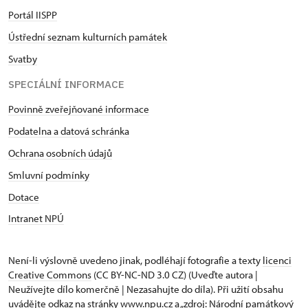
Portál IISPP
Ústřední seznam kulturních památek
Svatby
SPECIÁLNÍ INFORMACE
Povinně zveřejňované informace
Podatelna a datová schránka
Ochrana osobních údajů
Smluvní podmínky
Dotace
Intranet NPÚ
Není-li výslovně uvedeno jinak, podléhají fotografie a texty
licenci
Creative Commons
(CC BY-NC-ND 3.0 CZ) (Uveďte autora |
Neužívejte dílo komerčně | Nezasahujte do díla). Při užití obsahu
uvádějte odkaz na stránky www.npu.cz a „zdroj: Národní památkový