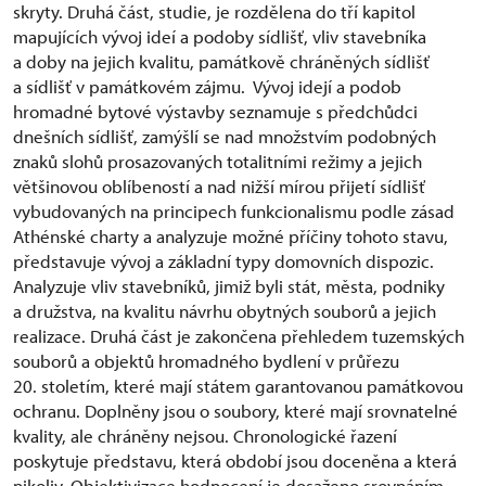
skryty. Druhá část, studie, je rozdělena do tří kapitol
mapujících vývoj ideí a podoby sídlišť, vliv stavebníka
a doby na jejich kvalitu, památkově chráněných sídlišť
a sídlišť v památkovém zájmu. Vývoj idejí a podob
hromadné bytové výstavby seznamuje s předchůdci
dnešních sídlišť, zamýšlí se nad množstvím podobných
znaků slohů prosazovaných totalitními režimy a jejich
většinovou oblíbeností a nad nižší mírou přijetí sídlišť
vybudovaných na principech funkcionalismu podle zásad
Athénské charty a analyzuje možné příčiny tohoto stavu,
představuje vývoj a základní typy domovních dispozic.
Analyzuje vliv stavebníků, jimiž byli stát, města, podniky
a družstva, na kvalitu návrhu obytných souborů a jejich
realizace. Druhá část je zakončena přehledem tuzemských
souborů a objektů hromadného bydlení v průřezu
20. stoletím, které mají státem garantovanou památkovou
ochranu. Doplněny jsou o soubory, které mají srovnatelné
kvality, ale chráněny nejsou. Chronologické řazení
poskytuje představu, která období jsou doceněna a která
nikoliv. Objektivizace hodnocení je dosaženo srovnáním