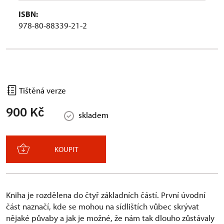
ISBN:
978-80-88339-21-2
Tištěná verze
900 Kč
skladem
KOUPIT
Kniha je rozdělena do čtyř základních částí. První úvodní
část naznačí, kde se mohou na sídlištích vůbec skrývat
nějaké půvaby a jak je možné, že nám tak dlouho zůstávaly