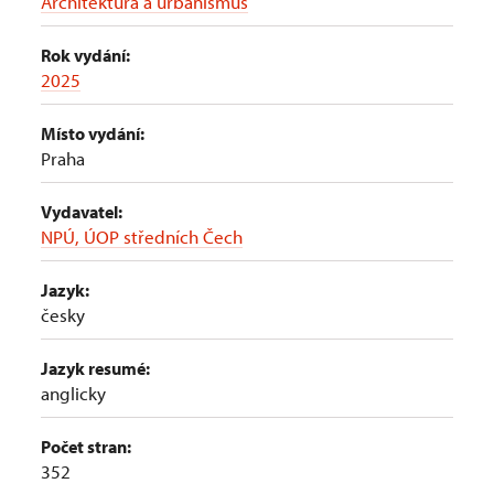
Architektura a urbanismus
Rok vydání:
2025
Místo vydání:
Praha
Vydavatel:
NPÚ, ÚOP středních Čech
Jazyk:
česky
Jazyk resumé:
anglicky
Počet stran:
352