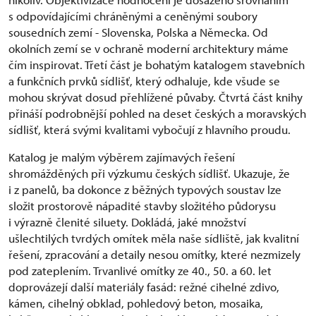
s odpovídajícími chráněnými a ceněnými soubory
sousedních zemí - Slovenska, Polska a Německa. Od
okolních zemí se v ochraně moderní architektury máme
čím inspirovat. Třetí část je bohatým katalogem stavebních
a funkčních prvků sídlišť, který odhaluje, kde všude se
mohou skrývat dosud přehlížené půvaby. Čtvrtá část knihy
přináší podrobnější pohled na deset českých a moravských
sídlišť, která svými kvalitami vybočují z hlavního proudu.
Katalog je malým výběrem zajímavých řešení
shromážděných při výzkumu českých sídlišť. Ukazuje, že
i z panelů, ba dokonce z běžných typových soustav lze
složit prostorově nápadité stavby složitého půdorysu
i výrazně členité siluety. Dokládá, jaké množství
ušlechtilých tvrdých omítek měla naše sídliště, jak kvalitní
řešení, zpracování a detaily nesou omítky, které nezmizely
pod zateplením. Trvanlivé omítky ze 40., 50. a 60. let
doprovázejí další materiály fasád: režné cihelné zdivo,
kámen, cihelný obklad, pohledový beton, mosaika,