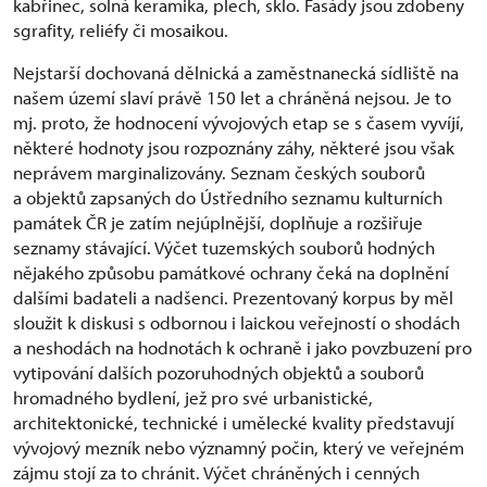
kabřinec, solná keramika, plech, sklo. Fasády jsou zdobeny
sgrafity, reliéfy či mosaikou.
Nejstarší dochovaná dělnická a zaměstnanecká sídliště na
našem území slaví právě 150 let a chráněná nejsou. Je to
mj. proto, že hodnocení vývojových etap se s časem vyvíjí,
některé hodnoty jsou rozpoznány záhy, některé jsou však
neprávem marginalizovány. Seznam českých souborů
a objektů zapsaných do Ústředního seznamu kulturních
památek ČR je zatím nejúplnější, doplňuje a rozšiřuje
seznamy stávající. Výčet tuzemských souborů hodných
nějakého způsobu památkové ochrany čeká na doplnění
dalšími badateli a nadšenci. Prezentovaný korpus by měl
sloužit k diskusi s odbornou i laickou veřejností o shodách
a neshodách na hodnotách k ochraně i jako povzbuzení pro
vytipování dalších pozoruhodných objektů a souborů
hromadného bydlení, jež pro své urbanistické,
architektonické, technické i umělecké kvality představují
vývojový mezník nebo významný počin, který ve veřejném
zájmu stojí za to chránit. Výčet chráněných i cenných