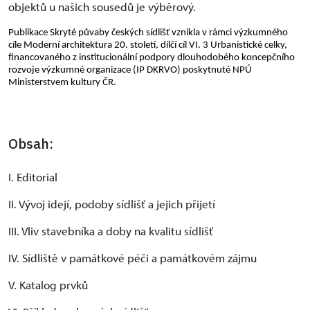
objektů u našich sousedů je výběrový.
Publikace Skryté půvaby českých sídlišť vznikla v rámci výzkumného
cíle Moderní architektura 20. století, dílčí cíl VI. 3 Urbanistické celky,
financovaného z institucionální podpory dlouhodobého koncepčního
rozvoje výzkumné organizace (IP DKRVO) poskytnuté NPÚ
Ministerstvem kultury ČR.
Obsah:
I. Editorial
II. Vývoj idejí, podoby sídlišť a jejich přijetí
III. Vliv stavebníka a doby na kvalitu sídlišť
IV. Sídliště v památkové péči a památkovém zájmu
V. Katalog prvků