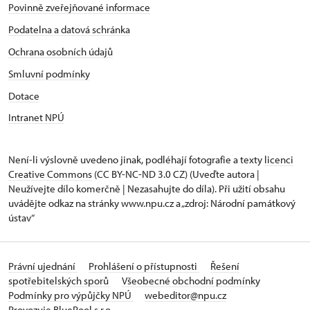
Povinně zveřejňované informace
Podatelna a datová schránka
Ochrana osobních údajů
Smluvní podmínky
Dotace
Intranet NPÚ
Není-li výslovně uvedeno jinak, podléhají fotografie a texty
licenci
Creative Commons
(CC BY-NC-ND 3.0 CZ) (Uveďte autora |
Neužívejte dílo komerčně | Nezasahujte do díla). Při užití obsahu
uvádějte odkaz na stránky www.npu.cz a „zdroj: Národní památkový
ústav“
Právní ujednání
Prohlášení o přístupnosti
Řešení
spotřebitelských sporů
Všeobecné obchodní podmínky
Podmínky pro výpůjčky NPÚ
webeditor@npu.cz
Provozuje BluePool s.r.o.