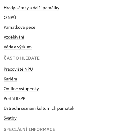
Hrady, zámky a další památky
O NPÚ
Památková péče
Vzdělávání
Věda a výzkum
ČASTO HLEDÁTE
Pracoviště NPÚ
Kariéra
On-line vstupenky
Portál IISPP
Ústřední seznam kulturních památek
Svatby
SPECIÁLNÍ INFORMACE