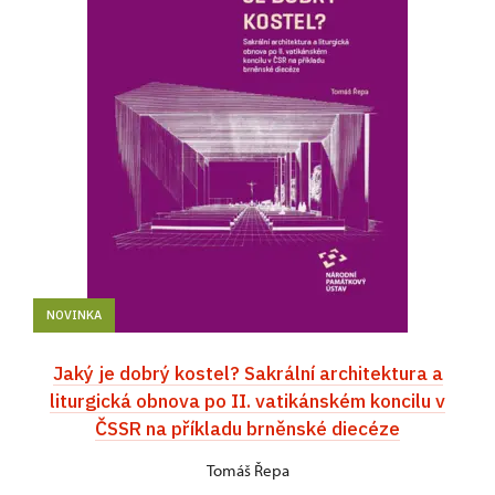
NOVINKA
Jaký je dobrý kostel? Sakrální architektura a
liturgická obnova po II. vatikánském koncilu v
ČSSR na příkladu brněnské diecéze
Tomáš Řepa