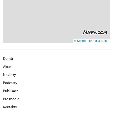
© Seznam.cz a.s. a další
Domů
Akce
Novinky
Podcasty
Publikace
Pro média
Kontakty