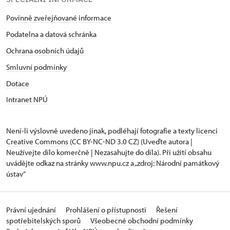
Povinně zveřejňované informace
Podatelna a datová schránka
Ochrana osobních údajů
Smluvní podmínky
Dotace
Intranet NPÚ
Není-li výslovně uvedeno jinak, podléhají fotografie a texty
licenci
Creative Commons
(CC BY-NC-ND 3.0 CZ) (Uveďte autora |
Neužívejte dílo komerčně | Nezasahujte do díla). Při užití obsahu
uvádějte odkaz na stránky www.npu.cz a „zdroj: Národní památkový
ústav“
Právní ujednání
Prohlášení o přístupnosti
Řešení
spotřebitelských sporů
Všeobecné obchodní podmínky