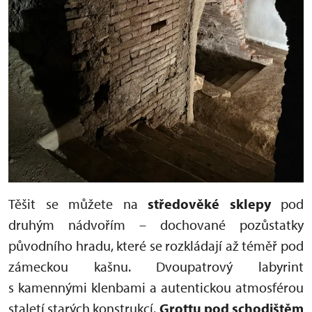
Těšit se můžete na
s
tředověké sklepy
pod
druhým nádvořím – dochované pozůstatky
původního hradu, které se rozkládají až téměř pod
zámeckou kašnu. Dvoupatrový labyrint
s kamennými klenbami a autentickou atmosférou
staletí starých konstrukcí.
Grottu pod schodištěm