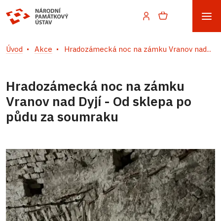
Úvod
Akce
Hradozámecká noc na zámku Vranov nad...
Hradozámecká noc na zámku
Vranov nad Dyjí - Od sklepa po
půdu za soumraku