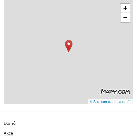
+
−
© Seznam.cz a.s. a další
Domů
Akce