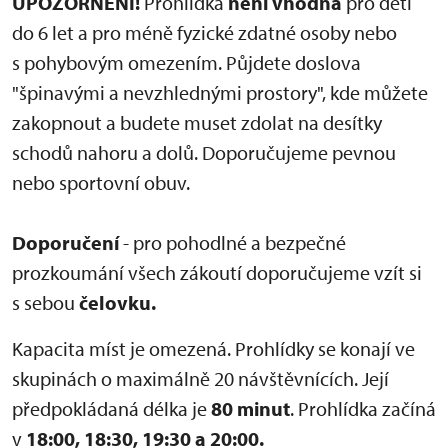
UPOZORNĚNÍ!
Prohlídka
není vhodná
pro děti
do 6 let a pro méně fyzické zdatné osoby nebo
s pohybovým omezením. Půjdete doslova
"špinavými a nevzhlednými prostory", kde můžete
zakopnout a budete muset zdolat na desítky
schodů nahoru a dolů. Doporučujeme pevnou
nebo sportovní obuv.
Doporučení
- pro pohodlné a bezpečné
prozkoumání všech zákoutí doporučujeme vzít si
s sebou
čelovku.
Kapacita míst je omezená. Prohlídky se konají ve
skupinách o maximálně 20 návštěvnících. Její
předpokládaná délka je
80 minut
. Prohlídka začíná
v
18:00,
18:30, 19:30 a 20:00.