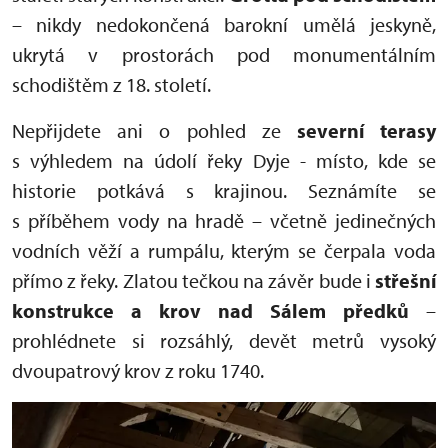
– nikdy nedokončená barokní umělá jeskyně,
ukrytá v prostorách pod monumentálním
schodištěm z 18. století.
Nepřijdete ani o pohled ze
severní terasy
s výhledem na údolí řeky Dyje - místo, kde se
historie potkává s krajinou. Seznámíte se
s příběhem vody na hradě – včetně jedinečných
vodních věží a rumpálu, kterým se čerpala voda
přímo z řeky. Zlatou tečkou na závěr bude i
s
třešní
konstrukce a krov nad Sálem předků
–
prohlédnete si rozsáhlý, devět metrů vysoký
dvoupatrový krov z roku 1740.