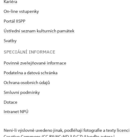
Kariéra
On-line vstupenky
Portál IISPP
Ústřední seznam kulturních památek
Svatby
SPECIÁLNÍ INFORMACE
Povinně zveřejňované informace
Podatelna a datová schránka
Ochrana osobních údajů
Smluvní podmínky
Dotace
Intranet NPÚ
Není-li výslovně uvedeno jinak, podléhají fotografie a texty
licenci
Creative Commons
(CC BY-NC-ND 3.0 CZ) (Uveďte autora |