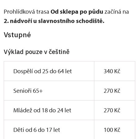
Prohlídková trasa
Od sklepa po půdu
začíná na
2. nádvoří u slavnostního schodiště.
Vstupné
Výklad pouze v češtině
Dospělí od 25 do 64 let
340 Kč
Senioři 65+
270 Kč
Mládež od 18 do 24 let
270 Kč
Děti od 6 do 17 let
100 Kč