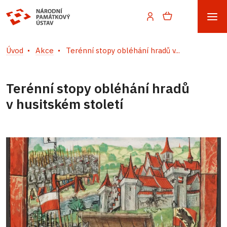
Úvod
Akce
Terénní stopy obléhání hradů v...
Terénní stopy obléhání hradů
v husitském století