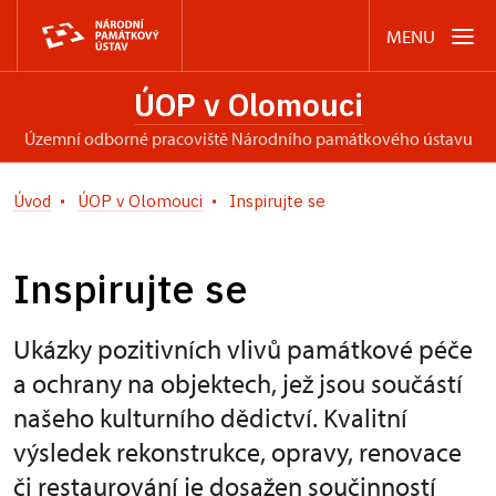
MENU
ÚOP v Olomouci
územní odborné pracoviště Národního památkového ústavu
Úvod
ÚOP v Olomouci
Inspirujte se
Inspirujte se
Ukázky pozitivních vlivů památkové péče
a ochrany na objektech, jež jsou součástí
našeho kulturního dědictví. Kvalitní
výsledek rekonstrukce, opravy, renovace
či restaurování je dosažen součinností