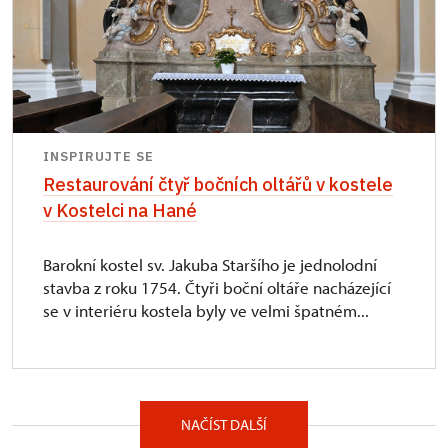
INSPIRUJTE SE
Restaurování čtyř bočních oltářů v kostele
v Kostelci na Hané
Barokní kostel sv. Jakuba Staršího je jednolodní
stavba z roku 1754. Čtyři boční oltáře nacházející
se v interiéru kostela byly ve velmi špatném...
NAČÍST DALŠÍ