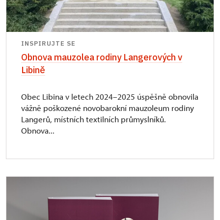
INSPIRUJTE SE
Obnova mauzolea rodiny Langerových v
Libině
Obec Libina v letech 2024–2025 úspěšně obnovila
vážně poškozené novobarokní mauzoleum rodiny
Langerů, místních textilních průmyslníků.
Obnova...