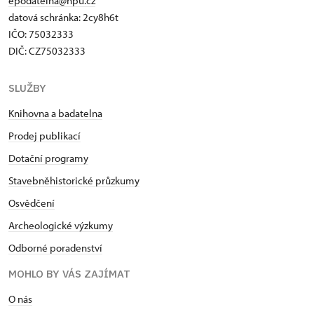
epodatelna@npu.cz
datová schránka: 2cy8h6t​
IČO: 75032333
DIČ: CZ75032333
SLUŽBY
Knihovna a badatelna
Prodej publikací
Dotační programy
Stavebněhistorické průzkumy
Osvědčení
Archeologické výzkumy
Odborné poradenství
MOHLO BY VÁS ZAJÍMAT
O nás