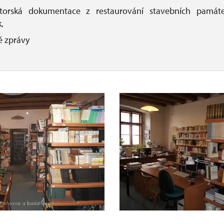
átorská dokumentace z restaurování stavebních památ
,
é zprávy