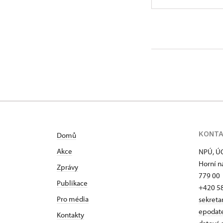
ÚOP v O
Horní ná
KONT
Domů
Akce
NPÚ, Ú
Horní n
Zprávy
779 0
Publikace
+420 58
Pro média
sekreta
epodat
Kontakty