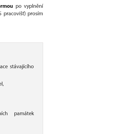
ormou
po vyplnění
 pracovišť) prosím
ce stávajícího
l,
bních památek