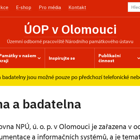
kce
E-shop
Pro média
Kontakt
ÚOP v Olomouci
územní odborné pracoviště Národního památkového ústavu
Památky v našem
Publikační
Inspirujte se
kraji
činnost
a badatelny jsou možné pouze po předchozí telefonické ne
ovna a badatelna
a a badatelna
vna NPÚ, ú. o. p. v Olomouci je zařazena v 
umentace a informačních systémů, a je temat