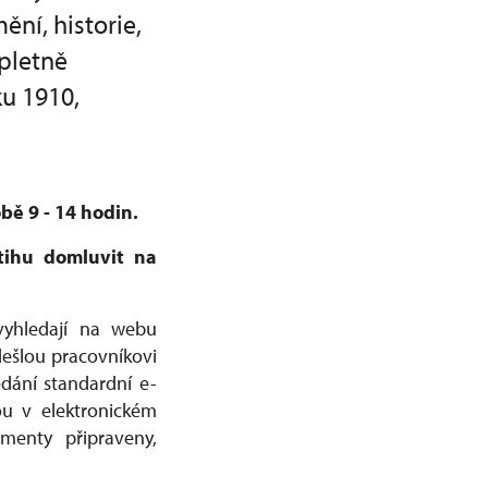
ní, historie,
pletně
ku 1910,
bě 9 - 14 hodin.
tihu domluvit na
vyhledají na webu
ešlou pracovníkovi
dání standardní e-
ou v elektronickém
enty připraveny,