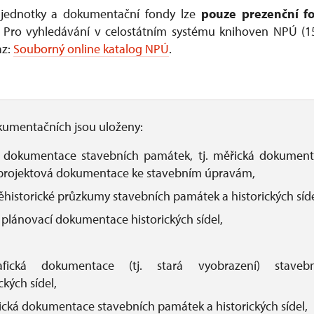
 jednotky a dokumentační fondy lze
pouze prezenční
f
. Pro vyhledávání v celostátním systému knihoven NPÚ (15
az:
Souborný online katalog NPÚ
.
kumentačních jsou uloženy:
 dokumentace stavebních památek, tj. měřická dokumenta
 projektová dokumentace ke stavebním úpravám,
historické průzkumy stavebních památek a historických síde
plánovací dokumentace historických sídel,
rafická dokumentace (tj. stará vyobrazení) stave
ckých sídel,
ická dokumentace stavebních památek a historických sídel,