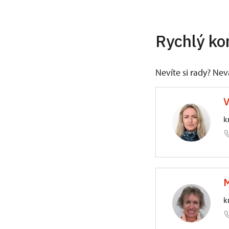
Rychlý ko
Nevíte si rady? Ne
V
k
ÚOP v O
M
Horní ná
k