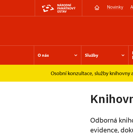
Novinky
A
O nás
Služby
Osobní konzultace, služby knihovny 
Úvod
ÚOP v Olomouci
Služby
Knih
Knihovn
Odborná kniho
evidence, dok