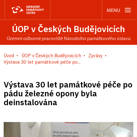
MENU
ÚOP v Českých Budějovicích
územní odborné pracoviště Národního památkového ústavu
Úvod
ÚOP v Českých Budějovicích
Zprávy
Výstava 30 let památkové péče po...
Výstava 30 let památkové péče po
pádu železné opony byla
deinstalována