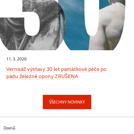
11. 3. 2020
Vernisáž výstavy 30 let památkové péče po
pádu železné opony ZRUŠENA
VŠECHNY NOVINKY
Domů