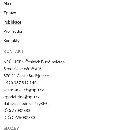
Akce
Zprávy
Publikace
Pro média
Kontakty
KONTAKT
NPÚ, ÚOP v Českých Budějovicích
Senovážné náměstí 6
370 21 České Budějovice
+420 387 312 140
sekretariat.cb@npu.cz
epodatelna@npu.cz
datová schránka: 2cy8h6t​
IČO: 75032333
DIČ: CZ75032333
SLUŽBY