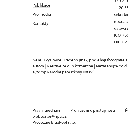
370 21 
Publikace
+420 3
Pro média
sekreta
epodat
Kontakty
datová 
IČO: 7
DIČ: C
Není-li výslovně uvedeno jinak, podléhají fotografie a
autora | Neužívejte dílo komerčně | Nezasahujte do dí
a „zdroj: Národní památkový ústav“
Právní ujednání
Prohlášení o přístupnosti
Ř
webeditor@npu.cz
Provozuje BluePool s.r.o.