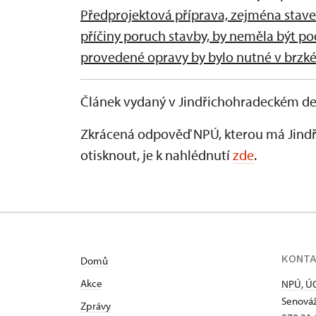
Předprojektová příprava, zejména stave
příčiny poruch stavby, by neměla být po
provedené opravy by bylo nutné v brzk
Článek vydaný v Jindřichohradeckém dení
Zkrácená odpověď NPÚ, kterou má Jindř
otisknout, je k nahlédnutí
zde
.
KONT
Domů
Akce
NPÚ, ÚO
Senováž
Zprávy