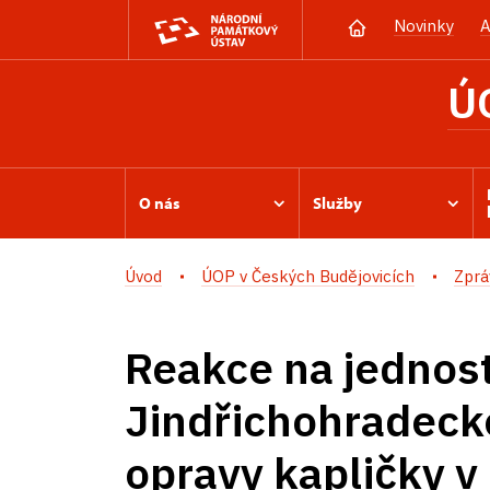
Novinky
A
Ú
O nás
Služby
Úvod
ÚOP v Českých Budějovicích
Zprá
Reakce na jednos
Jindřichohradecké
opravy kapličky v