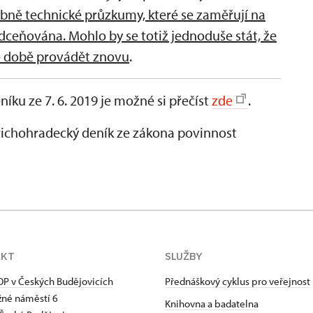
bně technické průzkumy, které se zaměřují na
dceňována. Mohlo by se totiž jednoduše stát, že
é době provádět znovu
.
ku ze 7. 6. 2019 je možné si přečíst
zde
.
ichohradecký deník ze zákona povinnost
AKT
SLUŽBY
P v Českých Budějovicích
Přednáškový cyklus pro veřejnost
né náměstí 6
Knihovna a badatelna