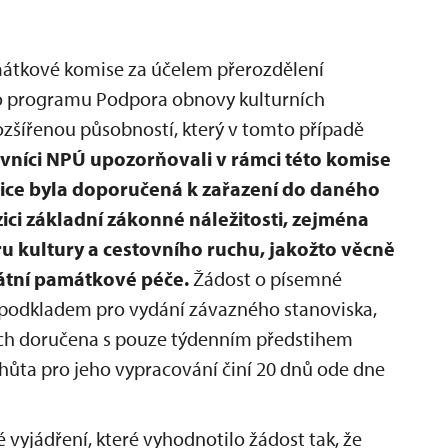
amátkové komise za účelem přerozdělení
ho programu Podpora obnovy kulturních
ozšířenou působností, který v tomto případě
vníci NPÚ upozorňovali v rámci této komise
sice byla doporučená k zařazení do daného
ici základní zákonné náležitosti, zejména
 kultury a cestovního ruchu, jakožto věcně
tátní památkové péče.
Žádost o písemné
 podkladem pro vydání závazného stanoviska,
ích doručena s pouze týdenním předstihem
 lhůta pro jeho vypracování činí 20 dnů ode dne
 vyjádření, které vyhodnotilo žádost tak, že