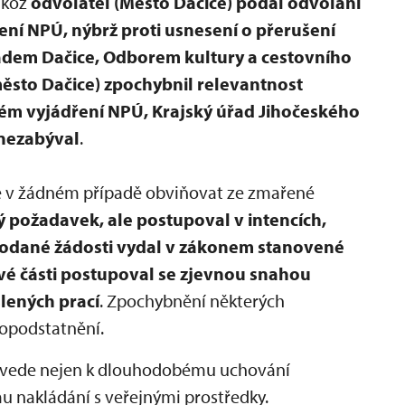
likož
odvolatel (Město Dačice) podal odvolání
ení NPÚ, nýbrž proti usnesení o přerušení
dem Dačice, Odborem kultury a cestovního
město Dačice) zpochybnil relevantnost
m vyjádření NPÚ, Krajský úřad Jihočeského
 nezabýval
.
e v žádném případě obviňovat ze zmařené
požadavek, ale postupoval v intencích,
podané žádosti vydal v zákonem stanovené
vé části postupoval se zjevnou snahou
šlených prací
. Zpochybnění některých
opodstatnění.
 vede nejen k dlouhodobému uchování
mu nakládání s veřejnými prostředky.