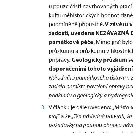
u pouze části navrhovaných prac
kulturněhistorických hodnot dané
podmíněně přípustné.
V závěru v
žádosti, uvedena NEZÁVAZNÁ 
památkové péče.
Mimo jiné byl
průzkumu a průzkumu vlhkostních
přípravy.
Geologický průzkum se
doporučeními tohoto vyjádření
Národního památkového ústavu v Bu
zaslalo namísto povolení opravy n
podkladů o geologický a hydrogeolo
V článku je dále uvedeno:
„Město s
kraj“
a že „
Ten následně potvrdil, ž
požadavky na pouhou obnovu návesní