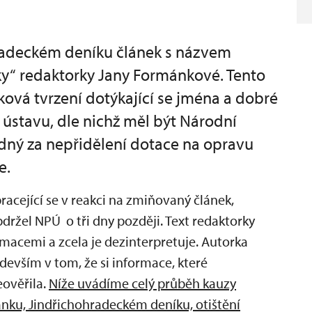
hradeckém deníku článek s názvem
ky“ redaktorky Jany Formánkové. Tento
ová tvrzení dotýkající se jména a dobré
stavu, dle nichž měl být Národní
ný za nepřidělení dotace na opravu
e.
racející se v reakci na zmiňovaný článek,
bdržel NPÚ o tři dny později. Text redaktorky
macemi a zcela je dezinterpretuje. Autorka
devším v tom, že si informace, které
ověřila.
Níže uvádíme celý průběh kauzy
nku, Jindřichohradeckém deníku, otištění