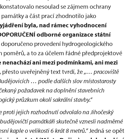
í konstatovalo nesoulad se zájmem ochrany
 památky a část prací zhodnotilo jako
yjádření byla, nad rámec vyhodnocení
DOPORUČENÍ odborné organizace státní
o doporučeno provedení hydrogeologického
 poměrů, a to za účelem řádné předprojektové
 nenachází ani mezi podmínkami, ani mezi
, přesto uveřejněný text tvrdí, že
„… pracoviště
dějovicích … podle dalších slov místostarosty
ečekaný požadavek na doplnění stavebních
gický průzkum okolí sakrální stavby.“
e proti jejich rozhodnutí odvolalo na Jihočeský
e budějovičtí památkáři skutečně vznesli nadměrné
 kaple o velikosti 6 krát 8 metrů.“
Jedná se opět