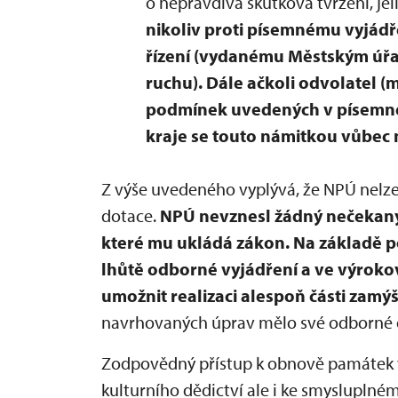
o nepravdivá skutková tvrzení, je
nikoliv proti písemnému vyjádř
řízení (vydanému Městským úřa
ruchu). Dále ačkoli odvolatel (
podmínek uvedených v písemné
kraje se touto námitkou vůbec
Z výše uvedeného vyplývá, že NPÚ nelz
dotace.
NPÚ nevznesl žádný nečekaný 
které mu ukládá zákon. Na základě 
lhůtě odborné vyjádření a ve výroko
umožnit realizaci alespoň části zamý
navrhovaných úprav mělo své odborné 
Zodpovědný přístup k obnově památek
kulturního dědictví ale i ke smysluplné