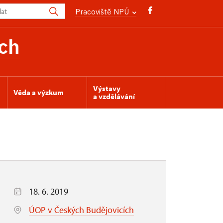
Pracoviště NPÚ
ch
Výstavy
Věda a výzkum
a vzdělávání
18. 6. 2019
ÚOP v Českých Budějovicích