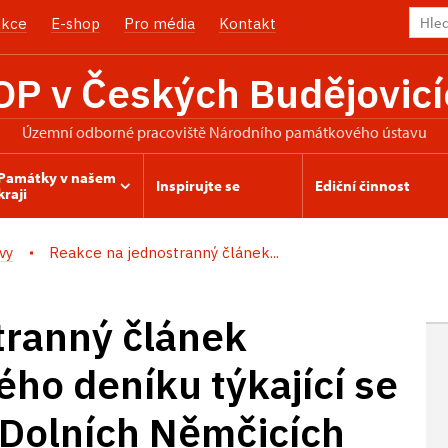
kce
E-shop
Pro média
Kontakt
OP v Českých Budějovicí
územní odborné pracoviště Národního památkového ústavu
Památky v našem
Inspirujte se
Ediční činnost
kraji
vy
Reakce na jednostranný článek...
tranný článek
ho deníku týkající se
 Dolních Němčicích