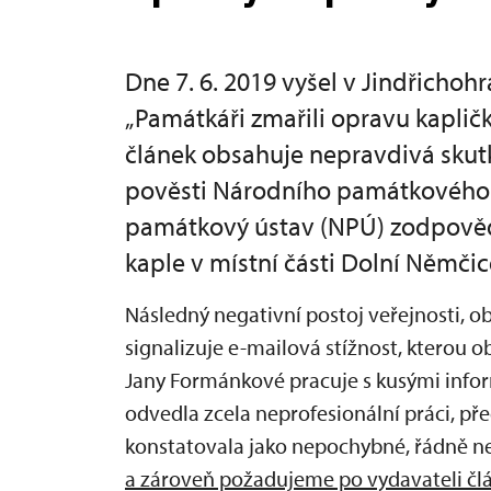
Dne 7. 6. 2019 vyšel v Jindřicho
„Památkáři zmařili opravu kaplič
článek obsahuje nepravdivá skutk
pověsti Národního památkového ú
památkový ústav (NPÚ) zodpověd
kaple v místní části Dolní Němčic
Následný negativní postoj veřejnosti, ob
signalizuje e-mailová stížnost, kterou o
Jany Formánkové pracuje s kusými infor
odvedla zcela neprofesionální práci, pře
konstatovala jako nepochybné, řádně ne
a zároveň požadujeme po vydavateli člá