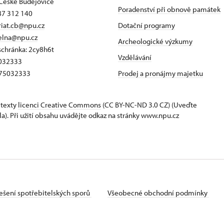
České Budějovice
Poradenství při obnově památek
87 312 140
riat.cb@npu.cz
Dotační programy
elna@npu.cz
Archeologické výzkumy
schránka: 2cy8h6t​
Vzdělávání
5032333
Z75032333
Prodej a pronájmy majetku
 texty
licenci Creative Commons
(CC BY-NC-ND 3.0 CZ) (Uveďte
la). Při užití obsahu uvádějte odkaz na stránky www.npu.cz
ešení spotřebitelských sporů
Všeobecné obchodní podmínky