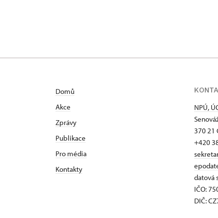
KONT
Domů
Akce
NPÚ, ÚO
Senováž
Zprávy
370 21 
Publikace
+420 3
Pro média
sekreta
epodat
Kontakty
datová 
IČO: 7
DIČ: C