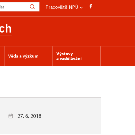
Pracoviště NPÚ
ch
Výstavy
Věda a výzkum
a vzdělávání
27. 6. 2018