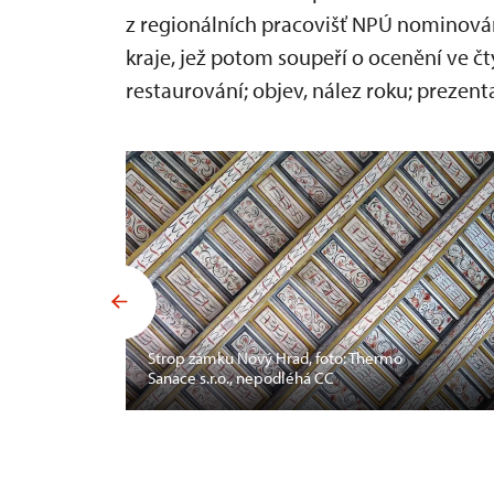
z regionálních pracovišť NPÚ nominován
kraje, jež potom soupeří o ocenění ve č
restaurování; objev, nález roku; prezen
Strop zámku Nový Hrad, foto: Thermo
Sanace s.r.o., nepodléhá CC