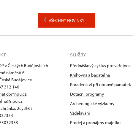
VŠECHNY NOVINKY
AKT
SLUŽBY
P v Českých Budějovicích
Přednáškový cyklus pro veřejnost
né náměstí 6
Knihovna a badatelna
České Budějovice
Poradenství při obnově památek
87 312 140
riat.cb@npu.cz
Dotační programy
elna@npu.cz
Archeologické výzkumy
schránka: 2cy8h6t​
Vzdělávání
5032333
Z75032333
Prodej a pronájmy majetku