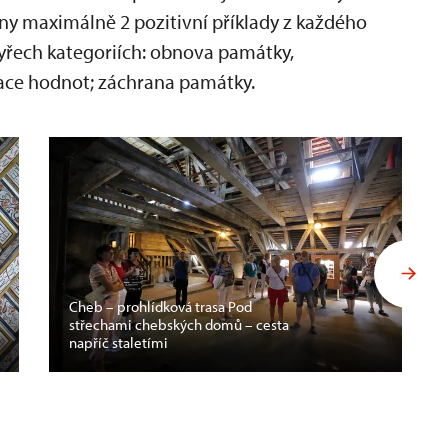
y maximálně 2 pozitivní příklady z každého
tyřech kategoriích: obnova památky,
tace hodnot; záchrana památky.
Cheb – prohlídková trasa Pod
střechami chebských domů – cesta
napříč staletími