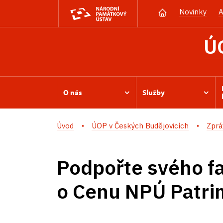
Novinky
A
Ú
O nás
Služby
Úvod
ÚOP v Českých Budějovicích
Zprá
Podpořte svého fa
o Cenu NPÚ Patri