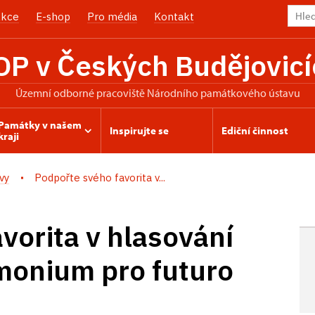
kce
E-shop
Pro média
Kontakt
OP v Českých Budějovicí
územní odborné pracoviště Národního památkového ústavu
Památky v našem
Inspirujte se
Ediční činnost
kraji
vy
Podpořte svého favorita v...
vorita v hlasování
monium pro futuro