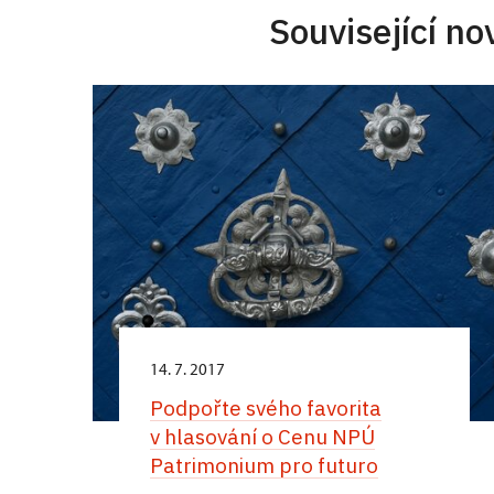
Související no
14. 7. 2017
Podpořte svého favorita
v hlasování o Cenu NPÚ
Patrimonium pro futuro