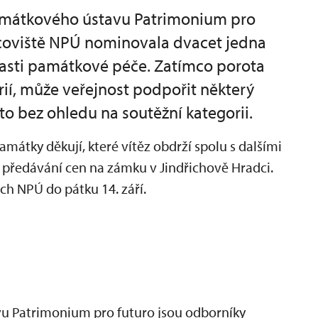
amátkového ústavu Patrimonium pro
coviště NPÚ nominovala dvacet jedna
lasti památkové péče. Zatímco porota
rií, může veřejnost podpořit některý
to bez ohledu na soutěžní kategorii.
amátky děkují, které vítěz obdrží spolu s dalšími
ím předávání cen na zámku v Jindřichově Hradci.
h NPÚ do pátku 14. září.
 Patrimonium pro futuro jsou odborníky