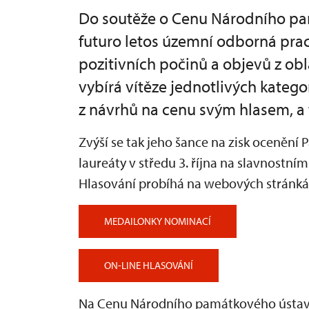
Do soutěže o Cenu Národního p
futuro letos územní odborná pra
pozitivních počinů a objevů z ob
vybírá vítěze jednotlivých katego
z návrhů na cenu svým hlasem, a 
Zvýší se tak jeho šance na zisk ocenění P
laureáty v středu 3. října na slavnostn
Hlasování probíhá na webových stránkác
MEDAILONKY NOMINACÍ
ON-LINE HLASOVÁNÍ
Na Cenu Národního památkového ústavu