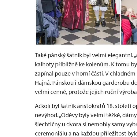
Také pánský šatník byl velmi elegantní. „
kalhoty přibližně ke kolenům. K tomu by
zapínal pouze v horní části. V chladném p
Hajná. Pánskou i dámskou garderobu dop
velmi cenné, protože jejich ruční výroba
Ačkoli byl šatník aristokratů 18. století
nevýhod. „Oděvy byly velmi těžké, dámy 
šlechtičny u dvora si nemohly samy vybra
ceremoniálu a na každou příležitost byl