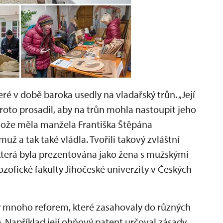
eré v době baroka usedly na vladařský trůn. „Její
roto prosadil, aby na trůn mohla nastoupit jeho
stože měla manžela Františka Štěpána
už a tak také vládla. Tvořili takový zvláštní
 která byla prezentována jako žena s mužskými
lozofické fakulty Jihočeské univerzity v Českých
dy mnoho reforem, které zasahovaly do různých
ně. Například její ohňový patent určoval zásady