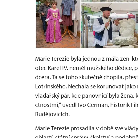
Marie Terezie byla jednou z mála žen, kt
otec Karel IV. neměl mužského dědice, p
dcera. Ta se toho skutečně chopila, pře
Lotrinského. Nechala se korunovat jako m
vladařský pár, kde panovnicí byla žena,
ctnostmi,“ uvedl Ivo Cerman, historik Fi
Budějovicích.
Marie Terezie prosadila v době své vlá
oblastí, státní správy, školství a podob