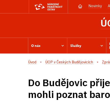
Novinky
A
Ú
O nás
Služby
Úvod
ÚOP v Českých Budějovicích
Zprá
Do Budějovic přije
mohli poznat bar