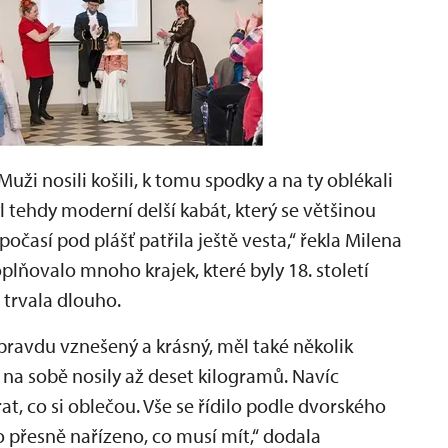
Muži nosili košili, k tomu spodky a na ty oblékali
l tehdy moderní delší kabát, který se většinou
očasí pod plášť patřila ještě vesta,“ řekla Milena
lňovalo mnoho krajek, které byly 18. století
 trvala dlouho.
 opravdu vznešený a krásný, měl také několik
na sobě nosily až deset kilogramů. Navíc
t, co si oblečou. Vše se řídilo podle dvorského
o přesně nařízeno, co musí mít,“ dodala