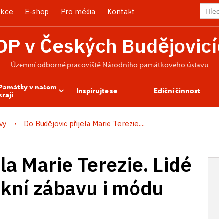
kce
E-shop
Pro média
Kontakt
OP v Českých Budějovicí
územní odborné pracoviště Národního památkového ústavu
Památky v našem
Inspirujte se
Ediční činnost
kraji
vy
Do Budějovic přijela Marie Terezie....
la Marie Terezie. Lidé
okní zábavu i módu