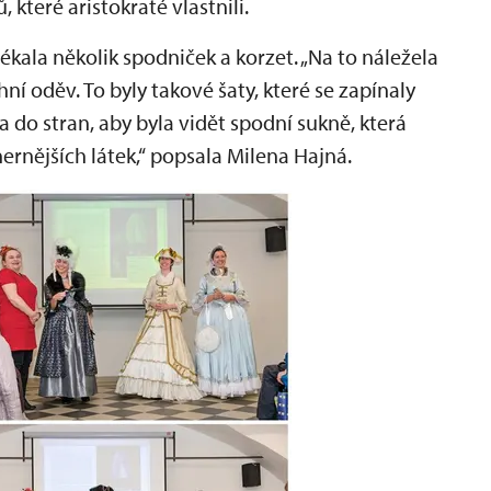
 které aristokraté vlastnili.
kala několik spodniček a korzet. „Na to náležela
hní oděv. To byly takové šaty, které se zapínaly
a do stran, aby byla vidět spodní sukně, která
hernějších látek,“ popsala Milena Hajná.