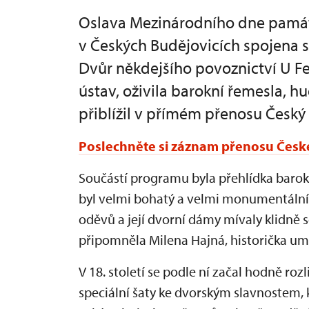
Oslava Mezinárodního dne památek
v Českých Budějovicích spojena s
Dvůr někdejšího povoznictví U Fe
ústav, oživila barokní řemesla, h
přiblížil v přímém přenosu Český
Poslechněte si záznam přenosu Česk
Součástí programu byla přehlídka barokn
byl velmi bohatý a velmi monumentální. 
oděvů a její dvorní dámy mívaly klidně se
připomněla Milena Hajná, historička 
V 18. století se podle ní začal hodně roz
speciální šaty ke dvorským slavnostem,