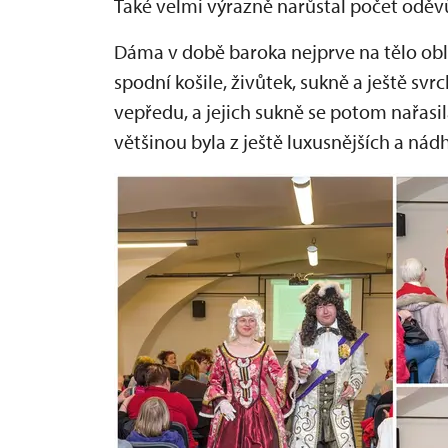
Také velmi výrazně narůstal počet oděvů,
Dáma v době baroka nejprve na tělo oblé
spodní košile, živůtek, sukně a ještě svrc
vepředu, a jejich sukně se potom nařasil
většinou byla z ještě luxusnějších a nád