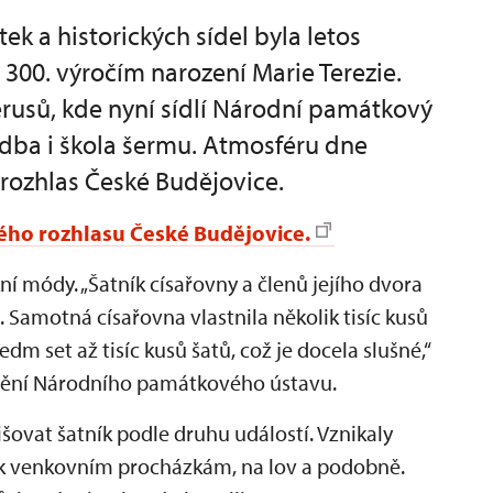
 a historických sídel byla letos
 300. výročím narození Marie Terezie.
rusů, kde nyní sídlí Národní památkový
udba i škola šermu. Atmosféru dne
 rozhlas České Budějovice.
ého rozhlasu České Budějovice.
í módy. „Šatník císařovny a členů jejího dvora
Samotná císařovna vlastnila několik tisíc kusů
dm set až tisíc kusů šatů, což je docela slušné,“
umění Národního památkového ústavu.
lišovat šatník podle druhu událostí. Vznikaly
 k venkovním procházkám, na lov a podobně.