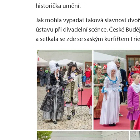
historička umění.
Jak mohla vypadat taková slavnost dvoř
ústavu při divadelní scénce. České Buděj
a setkala se zde se saským kurfiřtem Fr