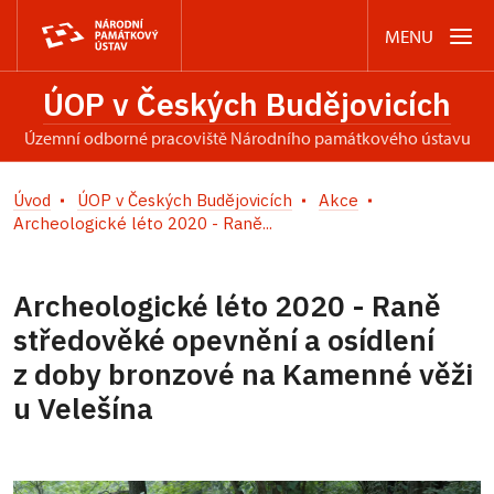
MENU
ÚOP v Českých Budějovicích
územní odborné pracoviště Národního památkového ústavu
Úvod
ÚOP v Českých Budějovicích
Akce
Archeologické léto 2020 - Raně...
Archeologické léto 2020 - Raně
středověké opevnění a osídlení
z doby bronzové na Kamenné věži
u Velešína