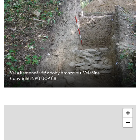
Val a Kamenná věž z doby bronzové u Velešína
Copyright: NPÚ ÚOP ČB
+
−