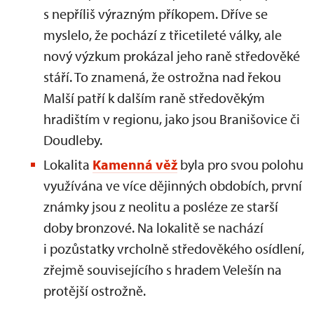
s nepříliš výrazným příkopem. Dříve se
myslelo, že pochází z třicetileté války, ale
nový výzkum prokázal jeho raně středověké
stáří. To znamená, že ostrožna nad řekou
Malší patří k dalším raně středověkým
hradištím v regionu, jako jsou Branišovice či
Doudleby.
Lokalita
Kamenná věž
byla pro svou polohu
využívána ve více dějinných obdobích, první
známky jsou z neolitu a posléze ze starší
doby bronzové. Na lokalitě se nachází
i pozůstatky vrcholně středověkého osídlení,
zřejmě souvisejícího s hradem Velešín na
protější ostrožně.