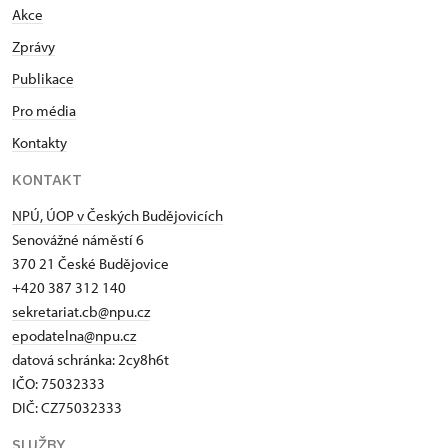
Akce
Zprávy
Publikace
Pro média
Kontakty
KONTAKT
NPÚ, ÚOP v Českých Budějovicích
Senovážné náměstí 6
370 21 České Budějovice
+420 387 312 140
sekretariat.cb@npu.cz
epodatelna@npu.cz
datová schránka: 2cy8h6t​
IČO: 75032333
DIČ: CZ75032333
SLUŽBY