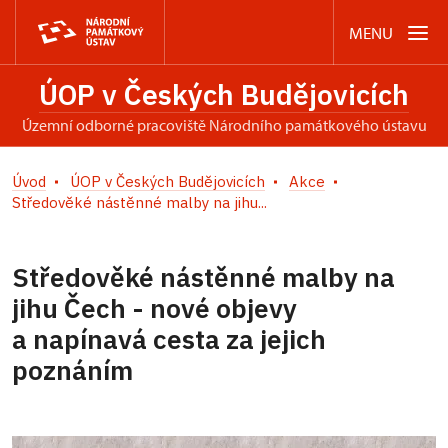
MENU
ÚOP v Českých Budějovicích
územní odborné pracoviště Národního památkového ústavu
Úvod
ÚOP v Českých Budějovicích
Akce
Středověké nástěnné malby na jihu...
Středověké nástěnné malby na
jihu Čech - nové objevy
a napínavá cesta za jejich
poznáním