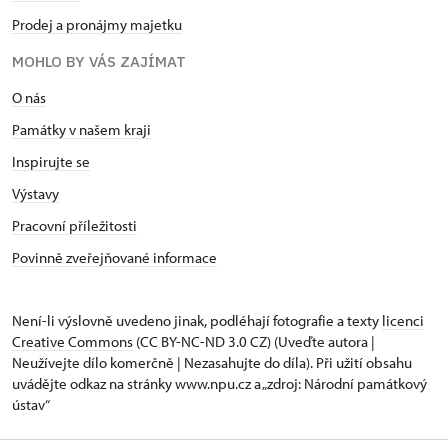
Prodej a pronájmy majetku
MOHLO BY VÁS ZAJÍMAT
O nás
Památky v našem kraji
Inspirujte se
Výstavy
Pracovní příležitosti
Povinně zveřejňované informace
Není-li výslovně uvedeno jinak, podléhají fotografie a texty
licenci
Creative Commons
(CC BY-NC-ND 3.0 CZ) (Uveďte autora |
Neužívejte dílo komerčně | Nezasahujte do díla). Při užití obsahu
uvádějte odkaz na stránky www.npu.cz a „zdroj: Národní památkový
ústav“