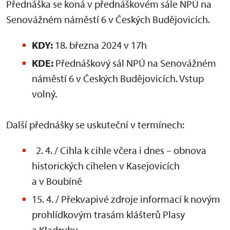
Přednáška se koná v přednáškovém sále NPÚ na
Senovážném náměstí 6 v Českých Budějovicích.
KDY:
18. března 2024 v 17h
KDE:
Přednáškový sál NPÚ na Senovážném
náměstí 6 v Českých Budějovicích. Vstup
volný.
Další přednášky se uskuteční v termínech:
2. 4. / Cihla k cihle včera i dnes – obnova
historických cihelen v Kasejovicích
a v Boubíně
15. 4. / Překvapivé zdroje informací k novým
prohlídkovým trasám klášterů Plasy
a Kladruby