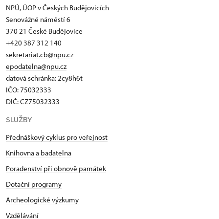
NPÚ, ÚOP v Českých Budějovicích
Senovážné náměstí 6
370 21 České Budějovice
+420 387 312 140
sekretariat.cb@npu.cz
epodatelna@npu.cz
datová schránka: 2cy8h6t​
IČO: 75032333
DIČ: CZ75032333
SLUŽBY
Přednáškový cyklus pro veřejnost
Knihovna a badatelna
Poradenství při obnově památek
Dotační programy
Archeologické výzkumy
Vzdělávání