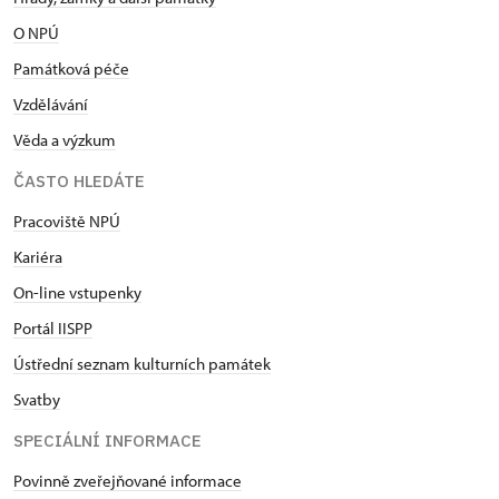
O NPÚ
Památková péče
Vzdělávání
Věda a výzkum
ČASTO HLEDÁTE
Pracoviště NPÚ
Kariéra
On-line vstupenky
Portál IISPP
Ústřední seznam kulturních památek
Svatby
SPECIÁLNÍ INFORMACE
Povinně zveřejňované informace