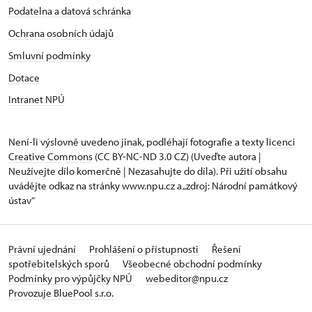
Podatelna a datová schránka
Ochrana osobních údajů
Smluvní podmínky
Dotace
Intranet NPÚ
Není-li výslovně uvedeno jinak, podléhají fotografie a texty
licenci
Creative Commons
(CC BY-NC-ND 3.0 CZ) (Uveďte autora |
Neužívejte dílo komerčně | Nezasahujte do díla). Při užití obsahu
uvádějte odkaz na stránky www.npu.cz a „zdroj: Národní památkový
ústav“
Právní ujednání
Prohlášení o přístupnosti
Řešení
spotřebitelských sporů
Všeobecné obchodní podmínky
Podmínky pro výpůjčky NPÚ
webeditor@npu.cz
Provozuje BluePool s.r.o.