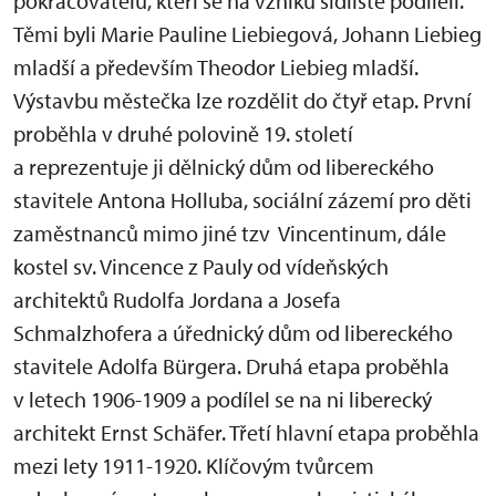
pokračovatelů, kteří se na vzniku sídliště podíleli.
Těmi byli Marie Pauline Liebiegová, Johann Liebieg
mladší a především Theodor Liebieg mladší.
Výstavbu městečka lze rozdělit do čtyř etap. První
proběhla v druhé polovině 19. století
a reprezentuje ji dělnický dům od libereckého
stavitele Antona Holluba, sociální zázemí pro děti
zaměstnanců mimo jiné tzv Vincentinum, dále
kostel sv. Vincence z Pauly od vídeňských
architektů Rudolfa Jordana a Josefa
Schmalzhofera a úřednický dům od libereckého
stavitele Adolfa Bürgera. Druhá etapa proběhla
v letech 1906-1909 a podílel se na ni liberecký
architekt Ernst Schäfer. Třetí hlavní etapa proběhla
mezi lety 1911-1920. Klíčovým tvůrcem