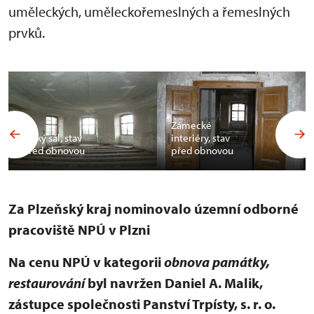
uměleckých, uměleckořemeslných a řemeslných
prvků.
Zámecké
Velký sál, stav
interiéry, stav
před obnovou
před obnovou
Za Plzeňský kraj nominovalo územní odborné
pracoviště NPÚ v Plzni
Na cenu NPÚ v kategorii
obnova památky,
restaurování
byl navržen Daniel A. Malik,
zástupce společnosti Panství Trpísty, s. r. o.