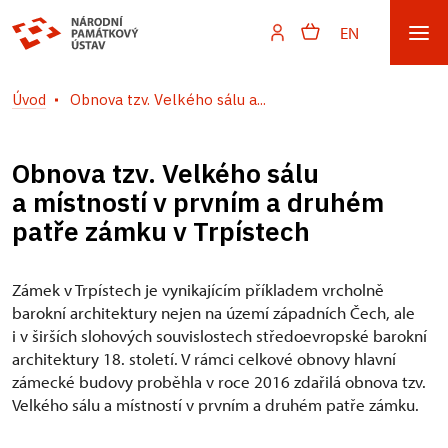
EN
Úvod
Obnova tzv. Velkého sálu a...
Obnova tzv. Velkého sálu
a místností v prvním a druhém
patře zámku v Trpístech
Zámek v Trpístech je vynikajícím příkladem vrcholně
barokní architektury nejen na území západních Čech, ale
i v širších slohových souvislostech středoevropské barokní
architektury 18. století. V rámci celkové obnovy hlavní
zámecké budovy proběhla v roce 2016 zdařilá obnova tzv.
Velkého sálu a místností v prvním a druhém patře zámku.