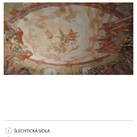
Velký sál v 1. patře zámku, iluzivní nástropní
malba po restaurování
ŠLECHTICKÁ SÍDLA