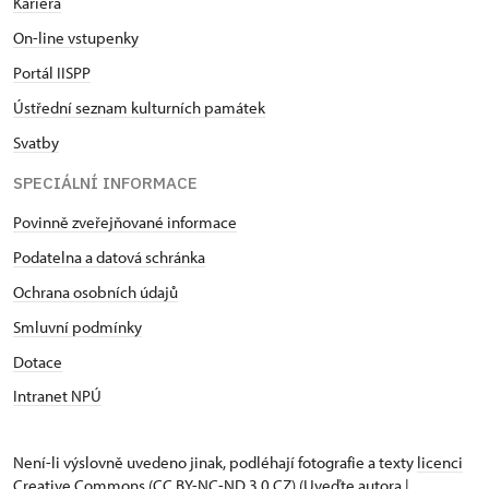
Kariéra
On-line vstupenky
Portál IISPP
Ústřední seznam kulturních památek
Svatby
SPECIÁLNÍ INFORMACE
Povinně zveřejňované informace
Podatelna a datová schránka
Ochrana osobních údajů
Smluvní podmínky
Dotace
Intranet NPÚ
Není-li výslovně uvedeno jinak, podléhají fotografie a texty
licenci
Creative Commons
(CC BY-NC-ND 3.0 CZ) (Uveďte autora |