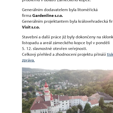
Generálním dodavatelem byla litoměřická
firma
Gardenline s.r.o.
Generálním projektantem byla královehradecká f
Visit s.r.o.
Stavební a další práce již byly dokončeny na sklon
listopadu a areál zámeckého kopce byl v pondělí
5. 12. slavnostně otevřen veřejnosti.
Celkový přehled a zhodnocení projektu přináší
tis
zpráva.