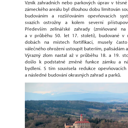
Vznik zahradních nebo parkových úprav v těsné 
zámeckého areálu byl dlouhou dobu limitován so
budováním a rozšiřováním opevňovacích sy
svazích ostrožny a kolem severní přístupov
Především zelinářské zahrady (zmiňované na
a v průběhu 50. let 17. století), budované v 
dobách na místech fortifikací, musely čas
válečného ohrožení ustoupit bateriím, palisádám 
Výrazný zlom nastal až v průběhu 18. a 19. sto
došlo k podstatné změně funkce zámku a n
bydlení. S tím souvisela redukce opevňovacích
a následné budování okrasných zahrad a parků.