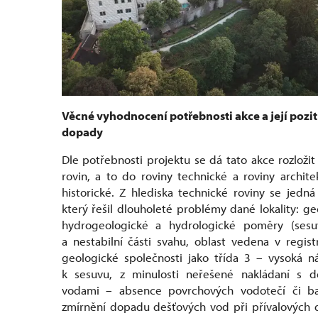
Věcné vyhodnocení potřebnosti akce a její pozit
dopady
Dle potřebnosti projektu se dá tato akce rozloži
rovin, a to do roviny technické a roviny archite
historické. Z hlediska technické roviny se jedná
který řešil dlouholeté problémy dané lokality: ge
hydrogeologické a hydrologické poměry (ses
a nestabilní části svahu, oblast vedena v regis
geologické společnosti jako třída 3 – vysoká n
k sesuvu, z minulosti neřešené nakládaní s d
vodami – absence povrchových vodotečí či ba
zmírnění dopadu dešťových vod při přívalových 