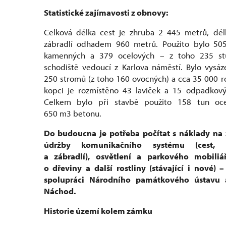
Statistické zajímavosti z obnovy:
Celková délka cest je zhruba 2 445 metrů, dél
zábradlí odhadem 960 metrů. Použito bylo 50
kamenných a 379 ocelových – z toho 235 s
schodiště vedoucí z Karlova náměstí. Bylo vysá
250 stromů (z toho 160 ovocných) a cca 35 000 ro
kopci je rozmístěno 43 laviček a 15 odpadkový
Celkem bylo při stavbě použito 158 tun oce
650 m3 betonu.
Do budoucna je potřeba počítat s náklady na z
údržby komunikačního systému (cest, s
a zábradlí), osvětlení a parkového mobiliá
o dřeviny a další rostliny (stávající i nové) 
spolupráci Národního památkového ústavu 
Náchod.
Historie území kolem zámku