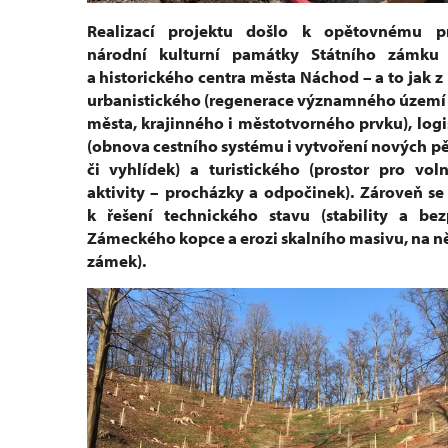
Realizací projektu došlo k opětovnému pr
národní kulturní památky Státního zámku
a historického centra města Náchod – a to jak z
urbanistického (regenerace významného území 
města, krajinného i městotvorného prvku), logi
(obnova cestního systému i vytvoření nových pě
či vyhlídek) a turistického (prostor pro vol
aktivity – procházky a odpočinek). Zároveň se
k řešení technického stavu (stability a bez
Zámeckého kopce a erozi skalního masivu, na ně
zámek).