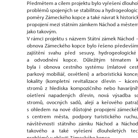
Předmětem a cílem projektu bylo vyřešení dlouho
problémů spojených se stabilitou a hydrogeologi
poměry Zámeckého kopce a také návrat k histori
propojení mezi státním zámkem Náchod a měste
jako takovým.
V rámci projektu s názvem Státní zámek Náchod 
obnova Zámeckého kopce bylo řešeno především 
zajištění svahu před sesuvy, hydrogeologick
a odvodnění kopce. Důležitým tématem k
byla i obnova cestního systému (mlatové cesty
parkový mobiliář, osvětlení) a arboristická konc
lokality (kompletní revitalizace dřevin – kácen
stromů z hlediska kompozičního nebo havarijníh
ošetření napadených dřevin, nová výsadba sol
stromů, ovocných sadů, alejí a keřového patra)
s ohledem na nové důstojné propojení zámeckéh
s centrem města, podpory turistického ruchu,
návštěvnosti státního zámku Náchod a Náchod
takového a také vyřešení dlouholetých tec
problémů v oblasti Zámeckého kopce.