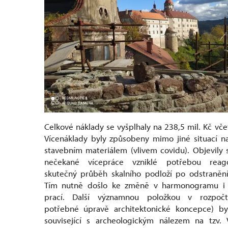
Celkové náklady se vyšplhaly na 238,5 mil. Kč vč
Vícenáklady byly způsobeny mimo jiné situací n
stavebním materiálem (vlivem covidu). Objevily 
nečekané vícepráce vzniklé potřebou reag
skutečný průběh skalního podloží po odstranění
Tím nutně došlo ke změně v harmonogramu i
prací. Další významnou položkou v rozpočt
potřebné úpravě architektonické koncepce) by
související s archeologickým nálezem na tzv. 