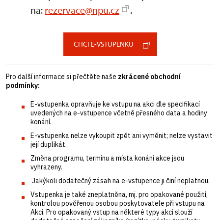
na:
rezervace@npu.cz
.
CHCI E-VSTUPENKU
Pro další informace si přečtěte naše
zkrácené obchodní
podmínky:
E-vstupenka opravňuje ke vstupu na akci dle specifikací
uvedených na e-vstupence včetně přesného data a hodiny
konání.
E-vstupenka nelze vykoupit zpět ani vyměnit; nelze vystavit
její duplikát.
Změna programu, termínu a místa konání akce jsou
vyhrazeny.
Jakýkoli dodatečný zásah na e-vstupence ji činí neplatnou.
Vstupenka je také zneplatněna, mj. pro opakované použití,
kontrolou pověřenou osobou poskytovatele při vstupu na
Akci. Pro opakovaný vstup na některé typy akcí slouží