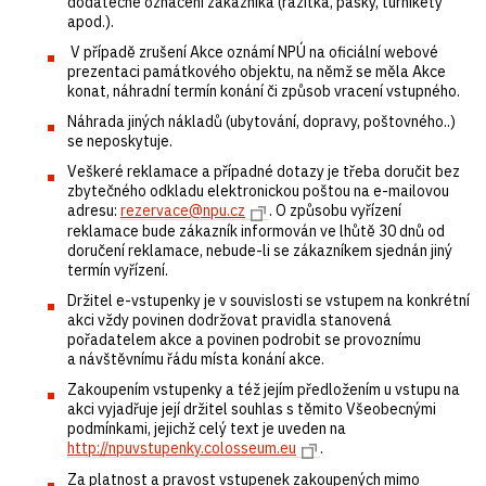
dodatečné označení zákazníka (razítka, pásky, turnikety
apod.).
V případě zrušení Akce oznámí NPÚ na oficiální webové
prezentaci památkového objektu, na němž se měla Akce
konat, náhradní termín konání či způsob vracení vstupného.
Náhrada jiných nákladů (ubytování, dopravy, poštovného..)
se neposkytuje.
Veškeré reklamace a případné dotazy je třeba doručit bez
zbytečného odkladu elektronickou poštou na e-mailovou
adresu:
rezervace@npu.cz
. O způsobu vyřízení
reklamace bude zákazník informován ve lhůtě 30 dnů od
doručení reklamace, nebude-li se zákazníkem sjednán jiný
termín vyřízení.
Držitel e-vstupenky je v souvislosti se vstupem na konkrétní
akci vždy povinen dodržovat pravidla stanovená
pořadatelem akce a povinen podrobit se provoznímu
a návštěvnímu řádu místa konání akce.
Zakoupením vstupenky a též jejím předložením u vstupu na
akci vyjadřuje její držitel souhlas s těmito Všeobecnými
podmínkami, jejichž celý text je uveden na
http://npuvstupenky.colosseum.eu
.
Za platnost a pravost vstupenek zakoupených mimo