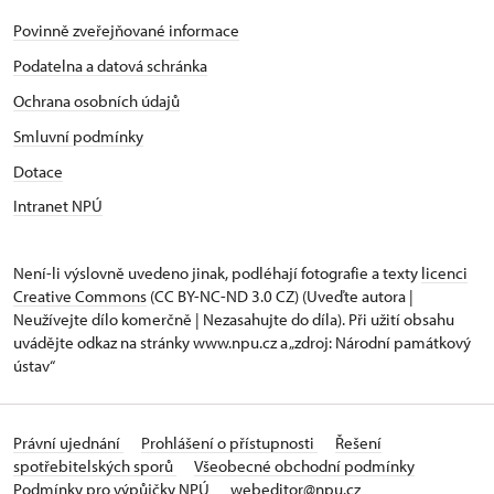
Povinně zveřejňované informace
Podatelna a datová schránka
Ochrana osobních údajů
Smluvní podmínky
Dotace
Intranet NPÚ
Není-li výslovně uvedeno jinak, podléhají fotografie a texty
licenci
Creative Commons
(CC BY-NC-ND 3.0 CZ) (Uveďte autora |
Neužívejte dílo komerčně | Nezasahujte do díla). Při užití obsahu
uvádějte odkaz na stránky www.npu.cz a „zdroj: Národní památkový
ústav“
Právní ujednání
Prohlášení o přístupnosti
Řešení
spotřebitelských sporů
Všeobecné obchodní podmínky
Podmínky pro výpůjčky NPÚ
webeditor@npu.cz