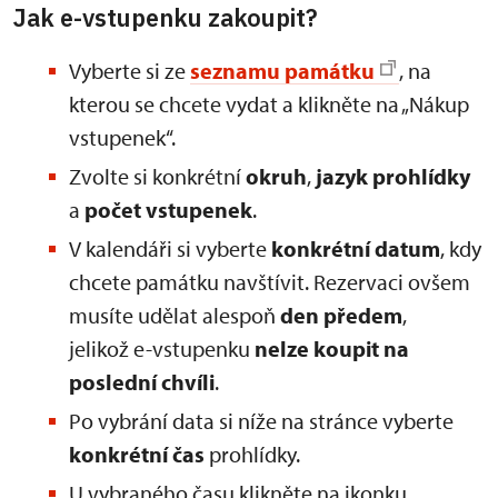
Jak e-vstupenku zakoupit?
Vyberte si ze
seznamu památku
, na
kterou se chcete vydat a klikněte na „Nákup
vstupenek“.
Zvolte si konkrétní
okruh
,
jazyk prohlídky
a
počet vstupenek
.
V kalendáři si vyberte
konkrétní datum
, kdy
chcete památku navštívit. Rezervaci ovšem
musíte udělat alespoň
den předem
,
jelikož e-vstupenku
nelze koupit na
poslední chvíli
.
Po vybrání data si níže na stránce vyberte
konkrétní
čas
prohlídky.
U vybraného času klikněte na ikonku