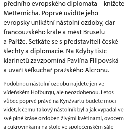
předního evropského diplomata – knížete
Metternicha. Poprvé uvidíte jeho
evropsky unikátní nástolní ozdoby, dar
francouzského krále a měst Bruselu
a Paříže. Setkáte se s představiteli české
šlechty a diplomacie. Na Kdyby tisíc
klarinetů zavzpomíná Pavlína Filipovská
a uvaří šéfkuchař pražského Alcronu.
Podobnou nástolní ozdobu najdete jen ve
vídeňském Hofburgu, ale neozdobenou. Letos
vůbec poprvé právě na Kynžvartu budete moci
vidět, k čemu takový nástolník byl a jak vypadal ve
své plné kráse ozdoben živými květinami, ovocem
a cukrovinkami na stole ve společenském sále