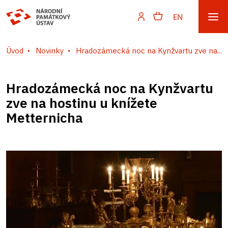
EN
Úvod
Novinky
Hradozámecká noc na Kynžvartu zve na...
Hradozámecká noc na Kynžvartu
zve na hostinu u knížete
Metternicha