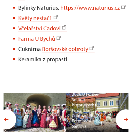
Bylinky Naturius,
https://www.naturius.cz
Květy nestačí
Včelařství Čadovi
Farma U Bychů
Cukrárna
Boršovské dobroty
Keramika z propasti
Mezinárodní
den památek
2026 U Ferusů.
Soubor
historických
tanců
Campanello.
Foto Jarmila
Sajtlová.