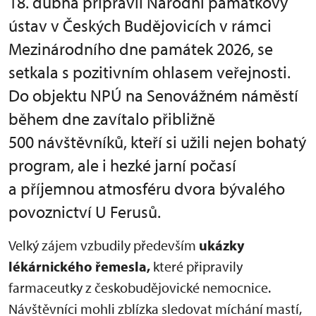
18. dubna připravil Národní památkový
ústav v Českých Budějovicích v rámci
Mezinárodního dne památek 2026, se
setkala s pozitivním ohlasem veřejnosti.
Do objektu NPÚ na Senovážném náměstí
během dne zavítalo přibližně
500 návštěvníků, kteří si užili nejen bohatý
program, ale i hezké jarní počasí
a příjemnou atmosféru dvora bývalého
povoznictví U Ferusů.
Velký zájem vzbudily především
ukázky
lékárnického řemesla,
které připravily
farmaceutky z českobudějovické nemocnice.
Návštěvníci mohli zblízka sledovat míchání mastí,