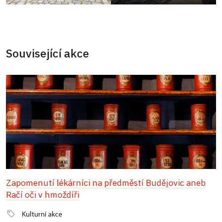
Související akce
Zapomenutí lékárníci na předměstí Budějovic aneb
Račí oči v hmoždíři
Kulturní akce