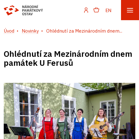
EN
Úvod
Novinky
Ohlédnutí za Mezinárodním dnem...
Ohlédnutí za Mezinárodním dnem
památek U Ferusů