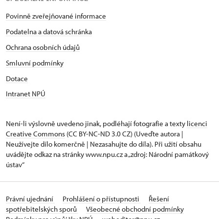
Povinně zveřejňované informace
Podatelna a datová schránka
Ochrana osobních údajů
Smluvní podmínky
Dotace
Intranet NPÚ
Není-li výslovně uvedeno jinak, podléhají fotografie a texty
licenci
Creative Commons
(CC BY-NC-ND 3.0 CZ) (Uveďte autora |
Neužívejte dílo komerčně | Nezasahujte do díla). Při užití obsahu
uvádějte odkaz na stránky www.npu.cz a „zdroj: Národní památkový
ústav“
Právní ujednání
Prohlášení o přístupnosti
Řešení
spotřebitelských sporů
Všeobecné obchodní podmínky