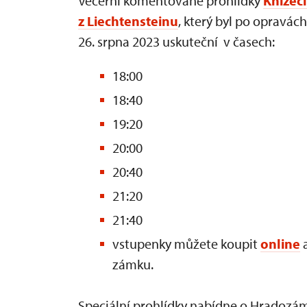
Večerní komentované prohlídky
Knížec
z Liechtensteinu
, který byl po opravách
26. srpna 2023 uskuteční v časech:
18:00
18:40
19:20
20:00
20:40
21:20
21:40
vstupenky můžete koupit
online
a
zámku.
Speciální prohlídky nabídne o Hradozá