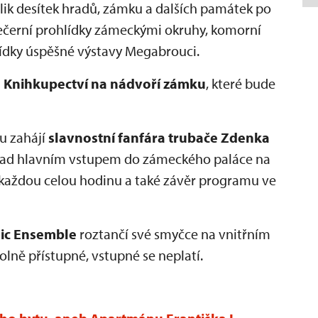
olik desítek hradů, zámku a dalších památek po
večerní prohlídky zámeckými okruhy, komorní
ídky úspěšné výstavy Megabrouci.
m
Knihkupectví na nádvoří zámku
, které bude
u zahájí
slavnostní fanfára trubače Zdenka
a nad hlavním vstupem do zámeckého paláce na
 každou celou hodinu a také závěr programu ve
sic Ensemble
roztančí své smyčce na vnitřním
olně přístupné, vstupné se neplatí.