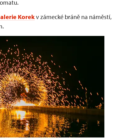
enomatu.
alerie Korek
v zámecké bráně na náměstí,
m.