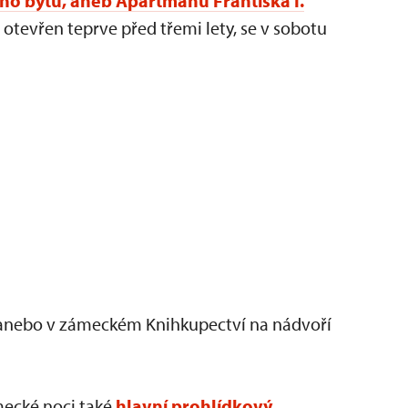
ího bytu, aneb Apartmánu Františka I.
 otevřen teprve před třemi lety, se v sobotu
nebo v zámeckém Knihkupectví na nádvoří
mecké noci také
hlavní prohlídkový