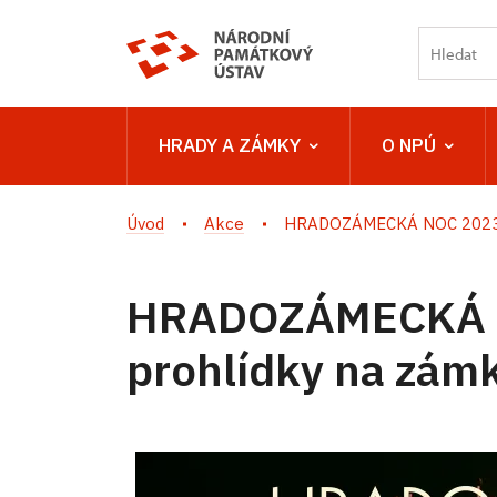
HRADY A ZÁMKY
O NPÚ
Úvod
Akce
HRADOZÁMECKÁ NOC 2023: 
HRADOZÁMECKÁ N
prohlídky na zámk