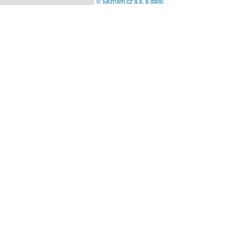
© Seznam.cz a.s. a další