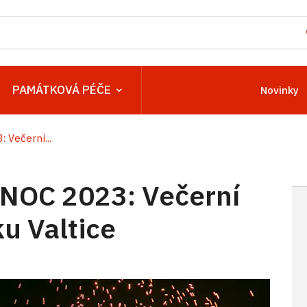
PAMÁTKOVÁ PÉČE
Novinky
Večerní...
OC 2023: Večerní
u Valtice