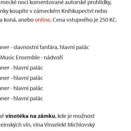
mecké noci komentované autorské prohlídky,
upenky koupíte v zámeckém Knihkupectví nebo
va koná, anebo
online
. Cena vstupného je 250 Kč.
ner - slavnostní fanfára, hlavní palác
. Music Ensemble - nádvoří
ner - hlavní palác
ner - hlavní palác
ner - hlavní palác
ner - hlavní palác
aké
vinotéka na zámku
, kde je možnost
teinských vín, vína Vinselekt Michlovský