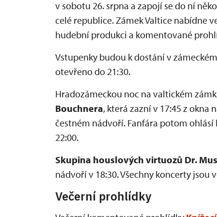
v sobotu 26. srpna a zapojí se do ní něk
celé republice. Zámek Valtice nabídne 
hudební produkci a komentované prohl
Vstupenky budou k dostání v zámecké
otevřeno do 21:30.
Hradozámeckou noc na valtickém zámk
Bouchnera
, která zazní v 17:45 z okn
čestném nádvoří. Fanfára potom ohlásí
22:00.
Skupina houslových virtuozů Dr. Mu
nádvoří v 18:30. Všechny koncerty jsou v
Večerní prohlídky