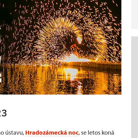
23
ho ústavu,
Hradozámecká noc
, se letos koná