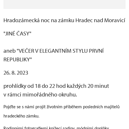
Hradozámecká noc na zámku Hradec nad Moravicí
"JINÉ ČASY"
aneb "VEČER V ELEGANTNÍM STYLU PRVNÍ
REPUBLIKY"
26. 8. 2023
prohlídky od 18 do 22 hod každých 20 minut
v rámci mimořádného okruhu.
Pojďte se s námi projít životním příběhem posledních majitelů
hradeckého zámku.
Rodinnými fotografiemi knížecí rodiny, módními doplňky,