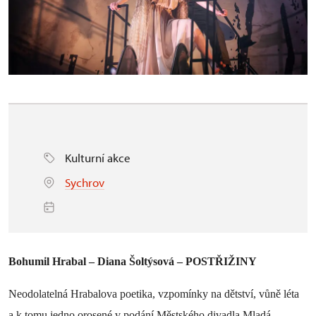
Kulturní akce
Sychrov
Bohumil Hrabal – Diana Šoltýsová – POSTŘIŽINY
Neodolatelná Hrabalova poetika, vzpomínky na dětství, vůně léta
a k tomu jedno orosené v podání Městského divadla Mladá