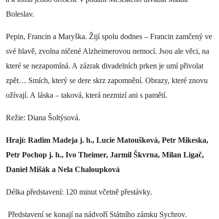
Boleslav.
Pepin, Francin a Maryška. Žijí spolu dodnes – Francin zamčený ve
své hlavě, zvolna ničené Alzheimerovou nemocí. Jsou ale věci, na
které se nezapomíná. A zázrak divadelních prken je umí přivolat
zpět… Smích, který se dere skrz zapomnění. Obrazy, které znovu
ožívají. A láska – taková, která nezmizí ani s pamětí.
Režie: Diana Šoltýsová.
Hrají: Radim Madeja j. h., Lucie Matoušková, Petr Mikeska,
Petr Pochop j. h., Ivo Theimer, Jarmil Škvrna, Milan Ligač,
Daniel Mišák a Nela Chaloupková
Délka představení: 120 minut včetně přestávky.
Představení se konají na nádvoří Státního zámku Sychrov.