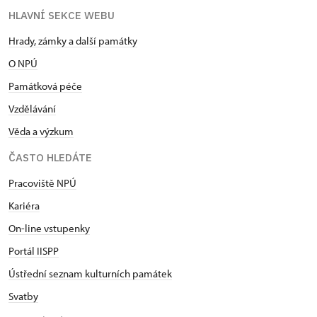
HLAVNÍ SEKCE WEBU
Hrady, zámky a další památky
O NPÚ
Památková péče
Vzdělávání
Věda a výzkum
ČASTO HLEDÁTE
Pracoviště NPÚ
Kariéra
On-line vstupenky
Portál IISPP
Ústřední seznam kulturních památek
Svatby