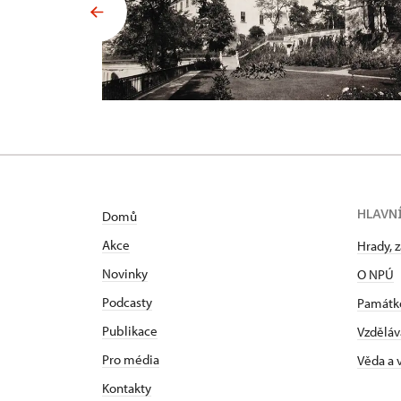
HLAVN
Domů
Akce
Hrady, 
Novinky
O NPÚ
Podcasty
Památk
Publikace
Vzděláv
Pro média
Věda a
Kontakty