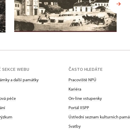
Í SEKCE WEBU
ČASTO HLEDÁTE
zámky a další památky
Pracoviště NPÚ
Kariéra
ová péče
On-line vstupenky
ání
Portál IISPP
 výzkum
Ústřední seznam kulturních pamá
Svatby