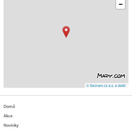
−
© Seznam.cz a.s. a další
Domů
Akce
Novinky