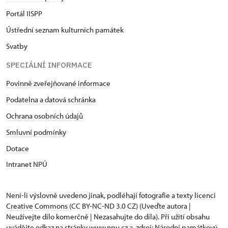
Portál IISPP
Ústřední seznam kulturních památek
Svatby
SPECIÁLNÍ INFORMACE
Povinně zveřejňované informace
Podatelna a datová schránka
Ochrana osobních údajů
Smluvní podmínky
Dotace
Intranet NPÚ
Není-li výslovně uvedeno jinak, podléhají fotografie a texty
licenci
Creative Commons
(CC BY-NC-ND 3.0 CZ) (Uveďte autora |
Neužívejte dílo komerčně | Nezasahujte do díla). Při užití obsahu
uvádějte odkaz na stránky www.npu.cz a „zdroj: Národní památkový