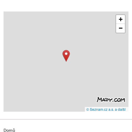
+
−
© Seznam.cz a.s. a další
Domů