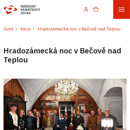
Úvod
Akce
Hradozámecká noc v Bečově nad Teplou
Hradozámecká noc v Bečově nad
Teplou